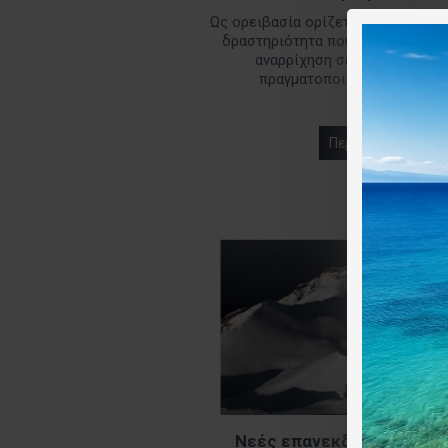
Ως ορειβασία ορίζεται η οποιαδήπ
δραστηριότητα που περιλαμβάνει
αναρρίχηση σε βουνό. Η ορε
πραγματοποιείται είτε με αν
Περισσότερα
Νεές επανεκδόσεις χάρτ