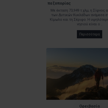
πεζοπορίας
Με έκταση 73,949 τ.χλμ, η Σίφνος 
των Δυτικών Κυκλάδων ανάμεσα στ
Κίμωλο και τη Σέριφο. Η υψηλότερ
νησιού είναι ο ..
Περισσότερα
Ορειβασία