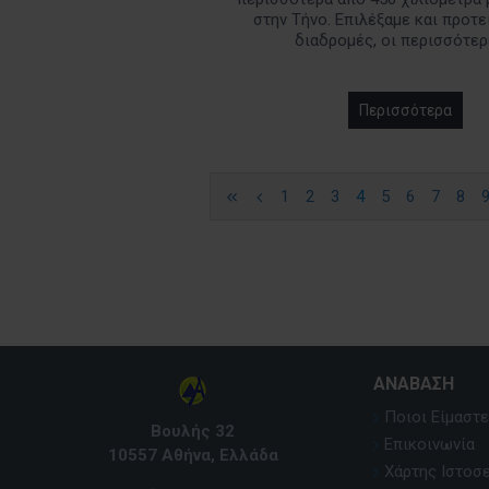
στην Τήνο. Επιλέξαμε και προτε
διαδρομές, οι περισσότερε
Περισσότερα
1
2
3
4
5
6
7
8
ΑΝΆΒΑΣΗ
Ποιοι Είμαστε
Βουλής 32
Επικοινωνία
10557 Αθήνα, Ελλάδα
Χάρτης Ιστοσ