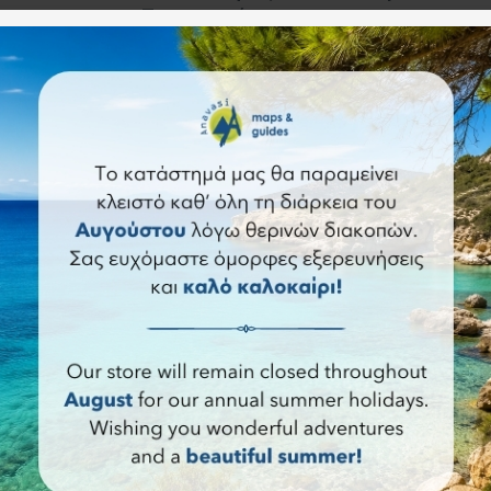
Προορισμοί
οτε αθλητική
 ανάβαση ή
H Πελοποννησιακή Ενδοχώρα κρύβει πολλ
ιβασία
εκπλήξεις που αξίζει να ανακαλύψετε. Απ
αρρί..
φαράγγια με καταρράκτες μέχρι μέρη ύψιστ
ιστορικής σημασίας. Όλα αυ..
Περισσότερα
ων 2023
Λακωνία, Ιδανικά Μέρη για Επίσκεψ