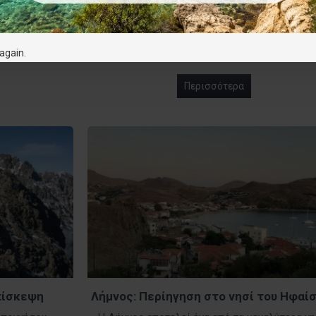
ς το 2023, η
Η Λακωνία αποτελεί νομό της Πελοποννήσο
ση 6 χαρτών.
που βρίσκεται στο νοτιοανατολικό άκρο της
διαδρομές που
θελκτική της τοποθεσία ανάμεσα στα δύο από
again.
μεγαλύτερα βουνά ..
Περισσότερα
Eπίσκεψη
Λήμνος: Περίηγηση στο νησί του Ηφαί