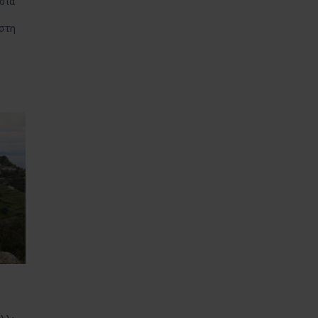
σιά
στη