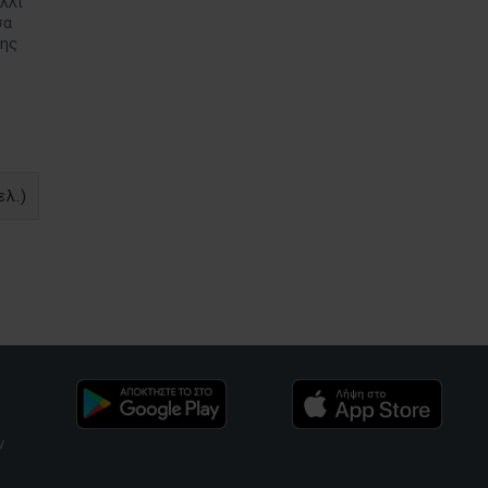
έλλι
σα
της
ελ.)
ν