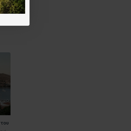
υ,
. Η
 τα
στου