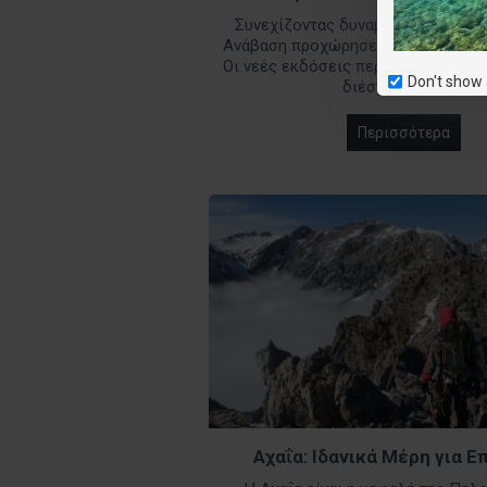
Συνεχίζοντας δυναμικά το έργο τη
Ανάβαση προχώρησε στην επανέκδο
Οι νεές εκδόσεις περιέχουν νέες 
Don't show 
διέσχισαν οι πε..
Περισσότερα
Αχαΐα: Ιδανικά Μέρη για 