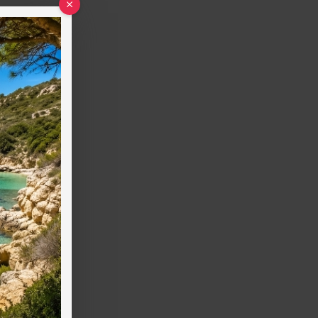
ές
ό
ης
η