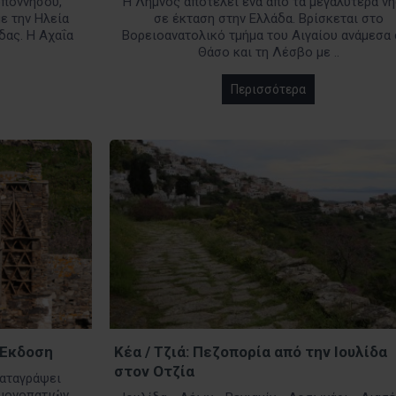
οποννήσου,
Η Λήμνος αποτελεί ένα από τα μεγαλύτερα νη
ε την Ηλεία
σε έκταση στην Ελλάδα. Βρίσκεται στο
δας. Η Αχαΐα
Βορειοανατολικό τμήμα του Αιγαίου ανάμεσα 
Θάσο και τη Λέσβο με ..
Περισσότερα
 Έκδοση
Κέα / Τζιά: Πεζοπορία από την Ιουλίδα
στον Οτζία
καταγράψει
 μονοπατιών