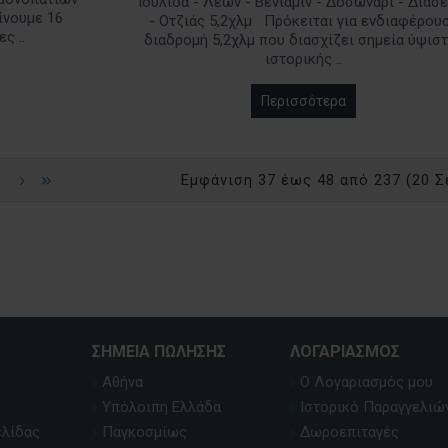
Ιουλίδα - Λέων - Βενιαμίν - Δοσωνάρι - Διασ
ίνουμε 16
- Οτζιάς 5,2χλμ Πρόκειται για ενδιαφέρου
ς ..
διαδρομή 5,2χλμ που διασχίζει σημεία ύψισ
ιστορικής ..
Περισσότερα
9
Εμφάνιση 37 έως 48 από 237 (20 Σ
ΣΗΜΕΊΑ ΠΏΛΗΣΗΣ
ΛΟΓΑΡΙΑΣΜΌΣ
Αθήνα
Ο Λογαριασμός μου
Υπόλοιπη Ελλάδα
Ιστορικό Παραγγελιώ
ελίδας
Παγκοσμίως
Δωροεπιταγές