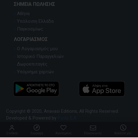
ΣΗΜΕΊΑ ΠΏΛΗΣΗΣ
Αθήνα
Υπόλοιπη Ελλάδα
Παγκοσμίως
ΛΟΓΑΡΙΑΣΜΌΣ
Ο Λογαριασμός μου
Ιστορικό Παραγγελιών
Δωροεπιταγές
Υπόμνημα χαρτών
Copyright © 2020, Anavasi Editions, All Rights Reserved.
Developed & Powered by
Pavla S.A
Σύνδεση
Εγγραφή
Αγαπημένα
Επικοινωνία
Καλέστε μας