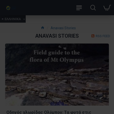
ΕΛΛΗΝΙΚΑ
Anavasi Stories
ANAVASI STORIES
RSS FEED
Οδηγός χλωρίδας Ολύμπου: Τα φυτά στις