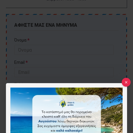
ΑΦΉΣΤΕ ΜΑΣ ΈΝΑ ΜΉΝΥΜΑ
Όνομα
Email
Τηλέφωνο
Θέμα
Μήνυμα