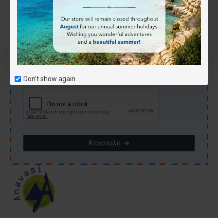
Συμπληρώστε την επαλήθευση captcha
Don't show again.
παρακάτω
Αποστολή