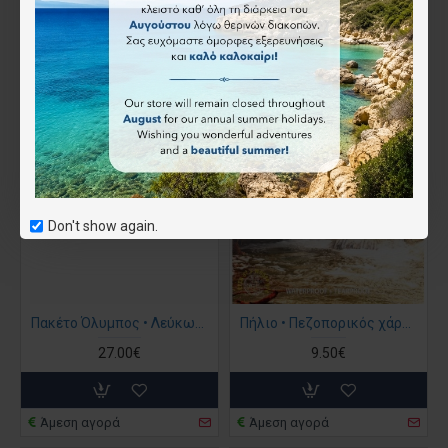
Don't show again.
Πακέτο Όλυμπος • Λεύκωμα μαζί με πεζοπορικό χάρτη
Πήλιο • Πεζοπορικός χάρτης 1:45 000
27.00€
9.50€
Άμεση αγορά
Άμεση αγορά