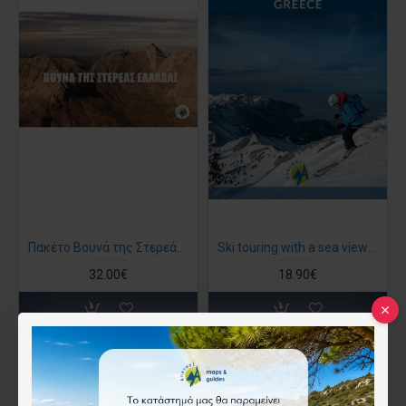
Πακέτο Βουνά της Στερεάς Ελλάδας
Ski touring with a sea view (βιβλίο στα αγγλικά)
32.00€
18.90€
Άμεση αγορά
Άμεση αγορά