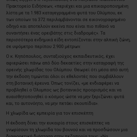
Πρακτορείο Ειδήσεων, «περιέχει και μια επικαιροποιημένη
λίστα με τα 1.983 καταγεγραμμένα φυτά του Ολύμπου, εκ
των οποίων τα 372 περιλαμβάνονται σε εικονογραφημένο
οδηγό και αποτελούν εκείνα που είναι πιο πιθανό να
συναντήσει ένας ορειβάτης στις διαδρομές». Τα
περισσότερα ενδημικά είδη εντοπίζονται στην αλπική ζώνη,
σε υψόμετρο περίπου 2.900 μέτρων.
Ο κ. Κηπόπουλος, συνταξιούχος εκπαιδευτικός, έχει
αφιερώσει πάνω από δύο δεκαετίες στην καταγραφή της
ορεινής χλωρίδας του Ολύμπου. Θεωρεί ότι μέσα από αυτή
την έκδοση τιμώνται όλοι οι εθελοντές που συμβάλλουν
στη βοτανική έρευνα. Όπως τονίζει, «με ενδιαφέρει να
προβληθεί ο Όλυμπος ως βοτανικός προορισμός και να
ευαισθητοποιηθεί ο κόσμος ώστε να μην ξεριζώνει φυτά
και, το αυτονόητο, να μην πετάει σκουπίδια».
Η χλωρίδα ως εμπειρία για τον επισκέπτη
Η έκδοση δίνει την ευκαιρία στους επισκέπτες να
γνωρίσουν τη χλωρίδα του βουνού και να προσδώσουν μια
διαφορετική διάσταση στην πεζοπορία τους. «Να