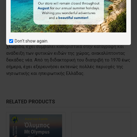
και την εξάπλωσή τους. Περιλαμβάνεται επίσης πλήρης
λίστα των 1.983 καταγεγραμμένων ειδών της περιοχής.
Ο Arne Strid έχει διατελέσει καθηγητής Βοτανικής στο
Πανεπιστήμιο της Κοπεγχάγης και διευθυντής του Botanical
Garden του Γκέτεμποργκ. Με περισσότερα από πενήντα
χρόνια ερευνητικής δραστηριότητας στην ελληνική
Don't show again.
χλωρίδα, έχει συμβάλει καθοριστικά στην καταγραφή και
ανάδειξη των φυτικών ειδών της χώρας, ανακαλύπτοντας
δεκάδες νέα. Από τη διδακτορική του διατριβή το 1970 έως
σήμερα, έχει εξερευνήσει εκτενώς πολλές περιοχές της
νησιωτικής και ηπειρωτικής Ελλάδας.
RELATED PRODUCTS