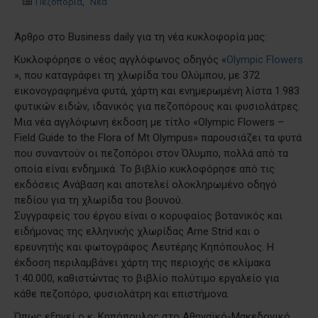
Πεζοπορία
,
Νέα
Άρθρο στο Business daily για τη νέα κυκλοφορία μας:
Κυκλοφόρησε ο νέος αγγλόφωνος οδηγός «
Olympic Flowers
», που καταγράφει τη χλωρίδα του Ολύμπου, με 372
εικονογραφημένα φυτά, χάρτη και ενημερωμένη λίστα 1.983
φυτικών ειδών, ιδανικός για πεζοπόρους και φυσιολάτρες.
Μια νέα αγγλόφωνη έκδοση με τίτλο «Olympic Flowers –
Field Guide to the Flora of Mt Olympus» παρουσιάζει τα φυτά
που συναντούν οι πεζοπόροι στον Όλυμπο, πολλά από τα
οποία είναι ενδημικά. Το βιβλίο κυκλοφόρησε από τις
εκδόσεις Ανάβαση και αποτελεί ολοκληρωμένο οδηγό
πεδίου για τη χλωρίδα του βουνού.
Συγγραφείς του έργου είναι ο κορυφαίος βοτανικός και
ειδήμονας της ελληνικής χλωρίδας Arne Strid και ο
ερευνητής και φωτογράφος Λευτέρης Κηπόπουλος. Η
έκδοση περιλαμβάνει χάρτη της περιοχής σε κλίμακα
1:40.000, καθιστώντας το βιβλίο πολύτιμο εργαλείο για
κάθε πεζοπόρο, φυσιολάτρη και επιστήμονα.
Όπως εξηγεί ο κ. Κηπόπουλος στο Αθηναϊκό-Μακεδονικό