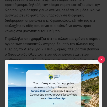
προτρέψουμε, δηλαδή, τον κόσμο να μην κοιτάζει μόνο την
ώρα που χρειάστηκε για να ανέβει, αλλά να θαυμάσει και να
αναγνωρίσει τα φυτά που υπάρχουν σε διάφορες
διαδρομές», σημειώνει ο κ. Κηπόπουλος, εξηγώντας ότι
επιλέχθηκαν είδη που είναι πιο πιθανό να συναντήσει
κανείς στα μονοπάτια του Ολύμπου.
Παράλληλα, υπογραμμίζει ότι τα τελευταία χρόνια ο κύριος
όγκος των επισκεπτών ανηφορίζει από την πλευρά της
Πιερίας, το Λιτόχωρο. «Η πίσω, όμως, πλευρά του βουνού,
ο Θεσσαλικός Όλυμπος, είναι αδικημένος γιατί είναι
επιβαρυμένος πολύ από την κτηνοτροφία. Ωστόσο, αυτοί
που αναζητούν κάτι καινούργιο από τις χιλιοπερπατημένες
διαδρομές, θα συναντήσουν πιο παρθένα μέρη, με πολύ
ενδιαφέρον για ορειβάτες, αναρριχητές και πεζοπόρους»,
προσθέτει.
Ένας πλήρης οδηγός για τη χλωρίδα του Ολύμπου
Στο τέλος του βιβλίου παρατίθεται αλφαβητικό ευρετήριο,
όπου τα είδη της χλωρίδας ταξινομούνται κατά οικογένεια,
με πληροφορίες για τον βιότοπο, την περίοδο ανθοφορίας