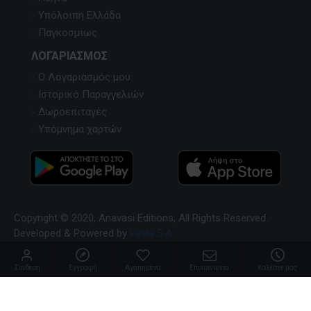
Υπόλοιπη Ελλάδα
Παγκοσμίως
ΛΟΓΑΡΙΑΣΜΌΣ
Ο Λογαριασμός μου
Ιστορικό Παραγγελιών
Δωροεπιταγές
Υπόμνημα χαρτών
Copyright © 2020, Anavasi Editions, All Rights Reserved.
Developed & Powered by
Pavla S.A
Σύνδεση
Εγγραφή
Αγαπημένα
Επικοινωνία
Καλέστε μας