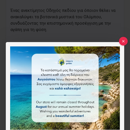
Ένας ανεκτίμητος Οδηγός πεδίου για όποιον θέλει να
ανακαλύψει τα βοτανικά μυστικά του Ολύμπου,
συνδυάζοντας την επιστημονική προσέγγιση με την
αγάπη για τη φύση.
Άρθρα που έχουν γραφτεί για το βιβλίο:
https://dasarxeio.com/2026/05/05/150430/
https://olympiobima.gr/olybos-neos-odigos-gia-ti-
chlorida-kai-ta-endimika-fyta-tou-vounou/
https://www.thessaliatv.gr/news/189086/ta-futa-stis-
diadromes-tou-olumpou--odigos-pediou-gia-ti-xlorida-
tou-bounou/
https://www.amna.gr/home/article/989848/Ta-futa-stis-
diadromes-tou-Olumpou---Odigos-pediou-gia-ti-
chlorida-tou-bounou
https://www.businessdaily.gr/eleytheros-