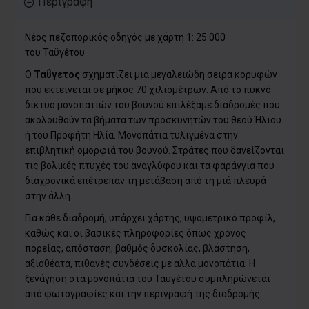
Περιγραφή
Nέος πεζοπορικός οδηγός με χάρτη 1: 25 000
του Ταϋγέτου
Ο
Ταΰγετος
σχηματίζει μια μεγαλειώδη σειρά κορυφών
που εκτείνεται σε μήκος 70 χιλιομέτρων. Από το πυκνό
δίκτυο μονοπατιών του βουνού επιλέξαμε διαδρομές που
ακολουθούν τα βήματα των προσκυνητών του θεού Ήλιου
ή του Προφήτη Ηλία. Μονοπάτια τυλιγμένα στην
επιβλητική ομορφιά του βουνού. Στράτες που δανείζονται
τις βολικές πτυχές του αναγλύφου και τα φαράγγια που
διαχρονικά επέτρεπαν τη μετάβαση από τη μιά πλευρά
στην άλλη.
Για κάθε διαδρομή, υπάρχει χάρτης, υψομετρικό προφίλ,
καθώς και οι βασικές πληροφορίες όπως χρόνος
πορείας, απόσταση, βαθμός δυσκολίας, βλάστηση,
αξιοθέατα, πιθανές συνδέσεις με άλλα μονοπάτια. Η
ξενάγηση στα μονοπάτια του Ταϋγέτου συμπληρώνεται
από φωτογραφίες και την περιγραφή της διαδρομής.