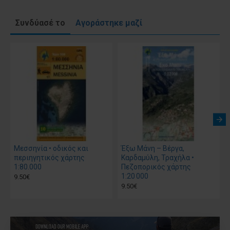
Συνδύασέ το
Αγοράστηκε μαζί
Μεσσηνία • οδικός και
Έξω Μάνη – Βέργα,
περιηγητικός χάρτης
Καρδαμύλη, Τραχήλα •
1:80.000
Πεζοπορικός χάρτης
1:20 000
9.50€
9.50€