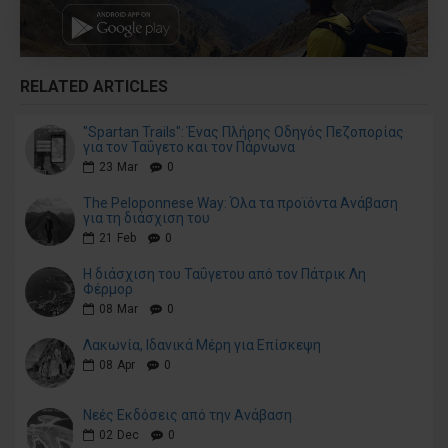
RELATED ARTICLES
"Spartan Trails": Ένας Πλήρης Οδηγός Πεζοπορίας
για τον Ταΰγετο και τον Πάρνωνα
23
Mar
0
The Peloponnese Way: Όλα τα προϊόντα Ανάβαση
για τη διάσχιση του
21
Feb
0
Η διάσχιση του Ταΰγετου από τον Πάτρικ Λη
Φέρμορ
08
Mar
0
Λακωνία, Ιδανικά Μέρη για Επίσκεψη
08
Apr
0
Νεές Εκδόσεις από την Ανάβαση
02
Dec
0