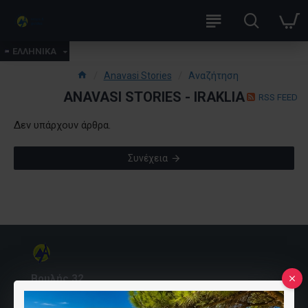
ΕΛΛΗΝΙΚΑ
Anavasi Stories
Αναζήτηση
ANAVASI STORIES - IRAKLIA
RSS FEED
Δεν υπάρχουν άρθρα.
Συνέχεια
Βουλής 32
10557 Αθήνα, Ελλάδα