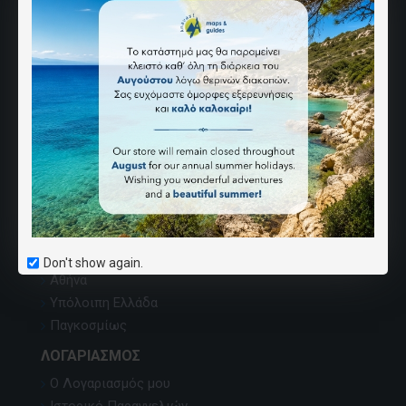
ΑΝΆΒΑΣΗ
Ποιοι Είμαστε
Επικοινωνία
Χάρτης Ιστοσελίδας
Εντοπισμός χαρτών
Κατάλογος εκδόσεων
Όροι Αγορών
Καριέρα
ΣΗΜΕΊΑ ΠΏΛΗΣΗΣ
Don't show again.
Αθήνα
Υπόλοιπη Ελλάδα
Παγκοσμίως
ΛΟΓΑΡΙΑΣΜΌΣ
Ο Λογαριασμός μου