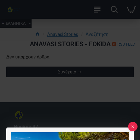
ΕΛΛΗΝΙΚΑ
Anavasi Stories
Αναζήτηση
ANAVASI STORIES - FOKIDA
RSS FEED
Δεν υπάρχουν άρθρα.
Συνέχεια
Βουλής 32
10557 Αθήνα, Ελλάδα