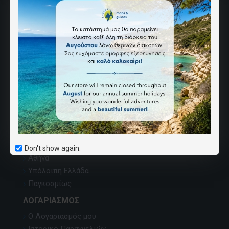
ΑΝΆΒΑΣΗ
Ποιοι Είμαστε
Επικοινωνία
Χάρτης Ιστοσελίδας
Εντοπισμός χαρτών
Κατάλογος εκδόσεων
Όροι Αγορών
Καριέρα
ΣΗΜΕΊΑ ΠΏΛΗΣΗΣ
Don't show again.
Αθήνα
Υπόλοιπη Ελλάδα
Παγκοσμίως
ΛΟΓΑΡΙΑΣΜΌΣ
Ο Λογαριασμός μου