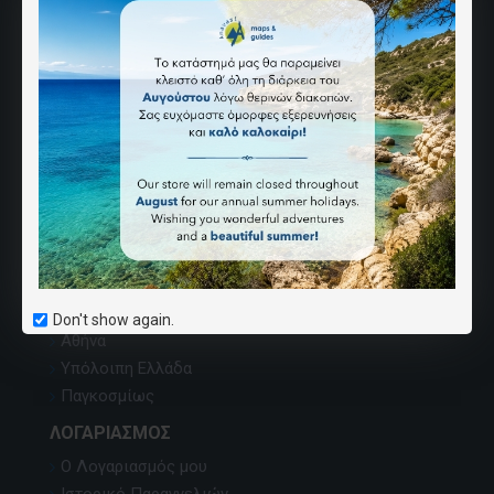
ΑΝΆΒΑΣΗ
Ποιοι Είμαστε
Επικοινωνία
Χάρτης Ιστοσελίδας
Εντοπισμός χαρτών
Κατάλογος εκδόσεων
Όροι Αγορών
Καριέρα
ΣΗΜΕΊΑ ΠΏΛΗΣΗΣ
Don't show again.
Αθήνα
Υπόλοιπη Ελλάδα
Παγκοσμίως
ΛΟΓΑΡΙΑΣΜΌΣ
Ο Λογαριασμός μου