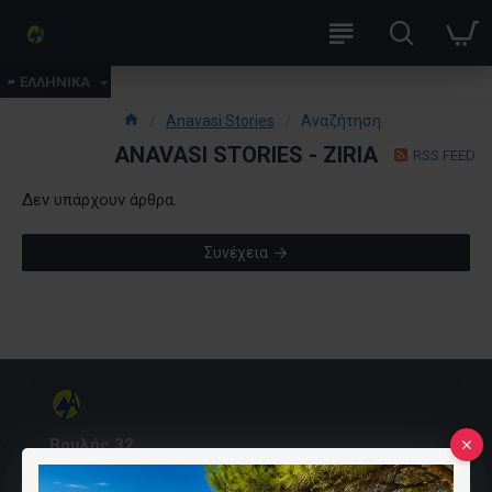
ΕΛΛΗΝΙΚΑ
Anavasi Stories
Αναζήτηση
ANAVASI STORIES - ZIRIA
RSS FEED
Δεν υπάρχουν άρθρα.
Συνέχεια
Βουλής 32
10557 Αθήνα, Ελλάδα