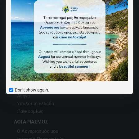
ΑΝΆΒΑΣΗ
Ποιοι Είμαστε
Επικοινωνία
Χάρτης Ιστοσελίδας
Εντοπισμός χαρτών
Κατάλογος εκδόσεων
Όροι Αγορών
Καριέρα
ΣΗΜΕΊΑ ΠΏΛΗΣΗΣ
Don't show again.
Αθήνα
Υπόλοιπη Ελλάδα
Παγκοσμίως
ΛΟΓΑΡΙΑΣΜΌΣ
Ο Λογαριασμός μου