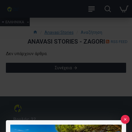
ΕΛΛΗΝΙΚΑ
Anavasi Stories
Αναζήτηση
ANAVASI STORIES - ZAGORI
RSS FEED
Δεν υπάρχουν άρθρα.
Συνέχεια
Βουλής 32
10557 Αθήνα, Ελλάδα