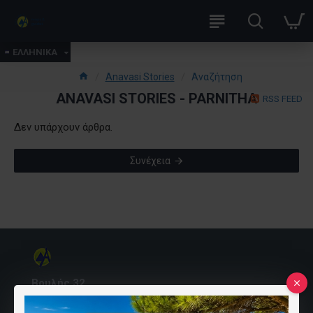
ΕΛΛΗΝΙΚΑ
Anavasi Stories
Αναζήτηση
ANAVASI STORIES - PARNITHA
RSS FEED
Δεν υπάρχουν άρθρα.
Συνέχεια
Βουλής 32
10557 Αθήνα, Ελλάδα