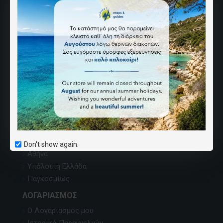
ΑΝΆΒΑΣΗ
Ποιοι Είμαστε
Επικοινωνία
Χάρτης Ιστοσελίδας
Εντοπισμός χαρτών
Κατάλογος εκδόσεων
Όροι Αγορών
Καριέρα
ΣΗΜΕΊΑ ΠΏΛΗΣΗΣ
Don't show again.
Αθήνα
Υπόλοιπη Ελλάδα
Παγκοσμίως
ΛΟΓΑΡΙΑΣΜΌΣ
Ο Λογαριασμός μου