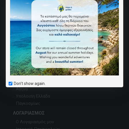
ΑΝΆΒΑΣΗ
Ποιοι Είμαστε
Επικοινωνία
Χάρτης Ιστοσελίδας
Εντοπισμός χαρτών
Κατάλογος εκδόσεων
Όροι Αγορών
Καριέρα
ΣΗΜΕΊΑ ΠΏΛΗΣΗΣ
Don't show again.
Αθήνα
Υπόλοιπη Ελλάδα
Παγκοσμίως
ΛΟΓΑΡΙΑΣΜΌΣ
Ο Λογαριασμός μου