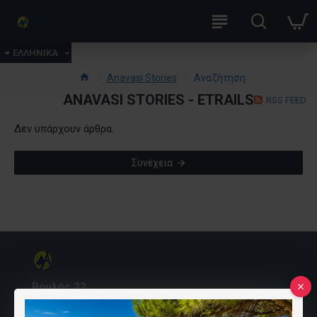
ΕΛΛΗΝΙΚΑ
Anavasi Stories
Αναζήτηση
ANAVASI STORIES - ETRAILS
RSS FEED
Δεν υπάρχουν άρθρα.
Συνέχεια
Βουλής 32
10557 Αθήνα, Ελλάδα