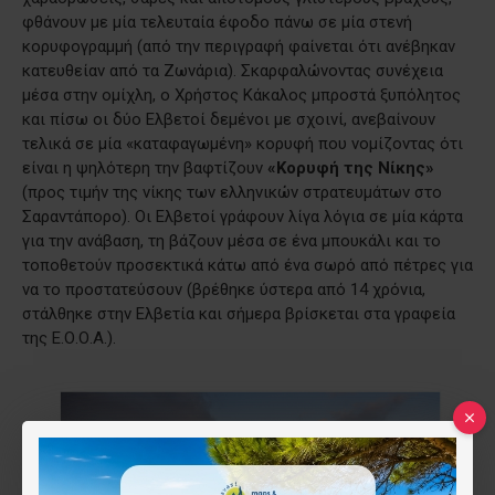
φθάνουν με μία τελευταία έφοδο πάνω σε μία στενή
κορυφογραμμή (από την περιγραφή φαίνεται ότι ανέβηκαν
κατευθείαν από τα Ζωνάρια). Σκαρφαλώνοντας συνέχεια
μέσα στην ομίχλη, ο Χρήστος Κάκαλος μπροστά ξυπόλητος
και πίσω οι δύο Ελβετοί δεμένοι με σχοινί, ανεβαίνουν
τελικά σε μία «καταφαγωμένη» κορυφή που νομίζοντας ότι
είναι η ψηλότερη την βαφτίζουν
«Κορυφή της Νίκης»
(προς τιμήν της νίκης των ελληνικών στρατευμάτων στο
Σαραντάπορο). Οι Ελβετοί γράφουν λίγα λόγια σε μία κάρτα
για την ανάβαση, τη βάζουν μέσα σε ένα μπουκάλι και το
τοποθετούν προσεκτικά κάτω από ένα σωρό από πέτρες για
να το προστατεύσουν (βρέθηκε ύστερα από 14 χρόνια,
στάλθηκε στην Ελβετία και σήμερα βρίσκεται στα γραφεία
της Ε.Ο.Ο.Α.).