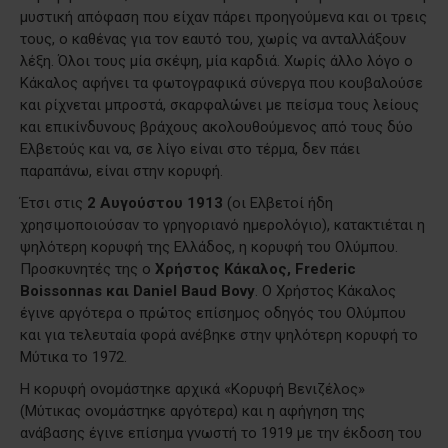
μυστική απόφαση που είχαν πάρει προηγούμενα και οι τρεις
τους, ο καθένας για τον εαυτό του, χωρίς να ανταλλάξουν
λέξη. Όλοι τους μία σκέψη, μία καρδιά. Χωρίς άλλο λόγο ο
Κάκαλος αφήνει τα φωτογραφικά σύνεργα που κουβαλούσε
και ρίχνεται μπροστά, σκαρφαλώνει με πείσμα τους λείους
και επικίνδυνους βράχους ακολουθούμενος από τους δύο
Ελβετούς και να, σε λίγο είναι στο τέρμα, δεν πάει
παραπάνω, είναι στην κορυφή.
Έτσι στις
2 Αυγούστου 1913
(οι Ελβετοί ήδη
χρησιμοποιούσαν το γρηγοριανό ημερολόγιο), κατακτιέται η
ψηλότερη κορυφή της Ελλάδος, η κορυφή του Ολύμπου.
Προσκυνητές της ο
Χρήστος Κάκαλος, Frederic
Boissonnas και Daniel Baud Bovy
. Ο Χρήστος Κάκαλος
έγινε αργότερα ο πρώτος επίσημος οδηγός του Ολύμπου
και για τελευταία φορά ανέβηκε στην ψηλότερη κορυφή το
Μύτικα το 1972.
Η κορυφή ονομάστηκε αρχικά «Κορυφή Βενιζέλος»
(Μύτικας ονομάστηκε αργότερα) και η αφήγηση της
ανάβασης έγινε επίσημα γνωστή το 1919 με την έκδοση του