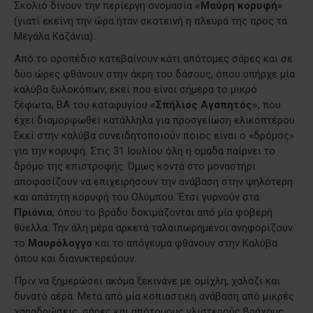
Σκολιό δίνουν την περίεργη ονομασία
«Μαύρη κορυφή»
(γιατί εκείνη την ώρα ήταν σκοτεινή η πλευρά της προς τα
Μεγάλα Καζάνια).
Από το οροπέδιο κατεβαίνουν κάτι απότομες σάρες και σε
δύο ώρες φθάνουν στην άκρη του δάσους, όπου υπήρχε μία
καλύβα ξυλοκόπων, εκεί που είναι σήμερα το μικρό
ξέφωτο, ΒΑ του καταφυγίου
«Σπήλιος Αγαπητός»
, που
έχει διαμορφωθεί κατάλληλα για προσγείωση ελικοπτέρου.
Εκεί στην καλύβα συνειδητοποιούν ποιος είναι ο «δρόμος»
για την κορυφή. Στις 31 Ιουλίου όλη η ομάδα παίρνει το
δρόμο της επιστροφής. Όμως κοντά στο μοναστήρι
αποφασίζουν να επιχειρήσουν την ανάβαση στην ψηλότερη
και απάτητη κορυφή του Ολύμπου. Έτσι γυρνούν στα
Πριόνια
, όπου το βράδυ δοκιμάζονται από μία φοβερή
θύελλα. Την άλη μέρα αρκετά ταλαιπωρημένοι ανηφορίζουν
το
Μαυρόλογγο
και το απόγευμα φθάνουν στην Καλύβα
όπου και διανυκτερεύουν.
Πριν να ξημερώσει ακόμα ξεκινάνε με ομίχλη, χαλάζι και
δυνατό αέρα. Μετά από μία κοπιαστική ανάβαση από μικρές
χαραδρώσεις, σάρες και απότομους γλιστερούς βράχους,