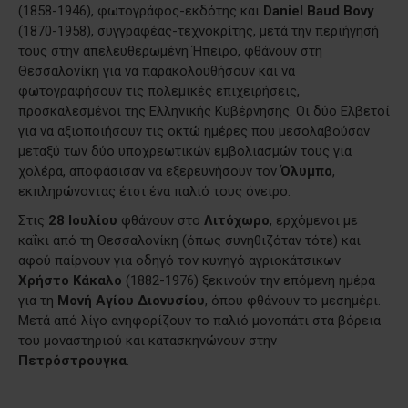
(1858-1946), φωτογράφος-εκδότης και
Daniel Baud Bovy
(1870-1958), συγγραφέας-τεχνοκρίτης, μετά την περιήγησή
τους στην απελευθερωμένη Ήπειρο, φθάνουν στη
Θεσσαλονίκη για να παρακολουθήσουν και να
φωτογραφήσουν τις πολεμικές επιχειρήσεις,
προσκαλεσμένοι της Ελληνικής Κυβέρνησης. Οι δύο Ελβετοί
για να αξιοποιήσουν τις οκτώ ημέρες που μεσολαβούσαν
μεταξύ των δύο υποχρεωτικών εμβολιασμών τους για
χολέρα, αποφάσισαν να εξερευνήσουν τον
Όλυμπο
,
εκπληρώνοντας έτσι ένα παλιό τους όνειρο.
Στις
28 Ιουλίου
φθάνουν στο
Λιτόχωρο
, ερχόμενοι με
καΐκι από τη Θεσσαλονίκη (όπως συνηθιζόταν τότε) και
αφού παίρνουν για οδηγό τον κυνηγό αγριοκάτσικων
Χρήστο Κάκαλο
(1882-1976) ξεκινούν την επόμενη ημέρα
για τη
Μονή Αγίου Διονυσίου
, όπου φθάνουν το μεσημέρι.
Μετά από λίγο ανηφορίζουν το παλιό μονοπάτι στα βόρεια
του μοναστηριού και κατασκηνώνουν στην
Πετρόστρουγκα
.