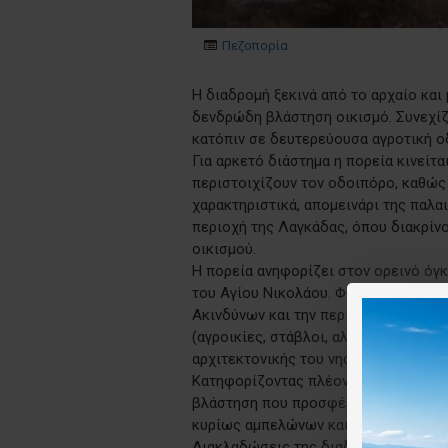
Πεζοπορία
Η διαδρομή ξεκινά από το αρχαίο και
δενδρώδη βλάστηση οικισμό. Συνεχίζ
κατόπιν σε δευτερεύουσα αγροτική ο
Για αρκετό διάστημα η πορεία κινείτ
περιστοιχίζουν τον οδοιπόρο, καθώς
χαρακτηριστικά, απομεινάρι της παλ
περιοχή της Λαγκάδας, όπου διακρίν
οικισμού.
Η πορεία ανηφορίζει στον ορεινό όγ
του Αγίου Νικολάου. Φθάνοντας στο 
Ακινδύνων και την περιοχή της Λαγκά
(αγροικίες, στάβλοι, αλώνια κλπ.) σ
αρχιτεκτονικής του νησιού.
Κατηφορίζοντας πλέον με θέα τις Λεύ
βλάστηση που προσφέρει τη πολυπόθη
κυρίως αμπελώνων και κατά τόπους 
Διακλαδώσεις της διαδρομής οδηγούν