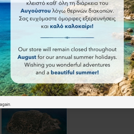
τι διασταυρώνεται επανειλημμένα με αγροτικούς δρόμους και είν
 πλατεία των Λευκών, του σημαντικότερου παραδοσιακού οικισμού
again.