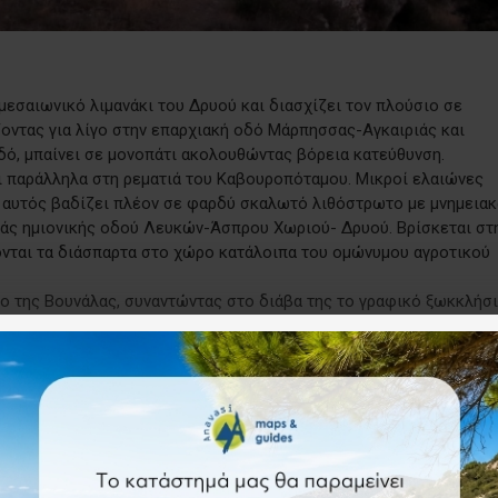
 μεσαιωνικό λιμανάκι του Δρυού και διασχίζει τον πλούσιο σε
οντας για λίγο στην επαρχιακή οδό Μάρπησσας-Αγκαιριάς και
δό, μπαίνει σε μονοπάτι ακολουθώντας βόρεια κατεύθυνση.
αι παράλληλα στη ρεματιά του Καβουροπόταμου. Μικροί ελαιώνες
 αυτός βαδίζει πλέον σε φαρδύ σκαλωτό λιθόστρωτο με μνημειακ
αιάς ημιονικής οδού Λευκών-Άσπρου Χωριού- Δρυού. Βρίσκεται στ
ονται τα διάσπαρτα στο χώρο κατάλοιπα του ομώνυμου αγροτικού
κο της Βουνάλας, συναντώντας στο διάβα της το γραφικό ξωκκλήσι
ψηλότερο σημείο της Βουνάλας, η θέα προς το ξωκκλήσι των Αγίω
δας είναι μοναδική. Διάσπαρτες παλαιές αγροτικές εγκαταστάσει
υγκροτούν εδώ αυθεντικά δείγματα της παραδοσιακής υπαίθριας
κες, ο περιηγητής φθάνει σε μικρή κοιλάδα με πηγάδι και δενδρ
τη σκιά. Το τοπίο χαρακτηρίζεται από αναβαθμίδες καλλιέργειας
μικρών αγρών με οπωροκηπευτικά.
 στα ξωκκλήσια των Αγίου Γεωργίου και Αγίου Τρύφωνα.