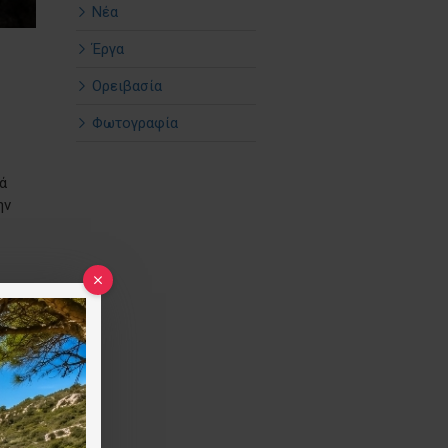
Νέα
Έργα
Ορειβασία
Φωτογραφία
ά
ην
ν
ς
ώδη
,