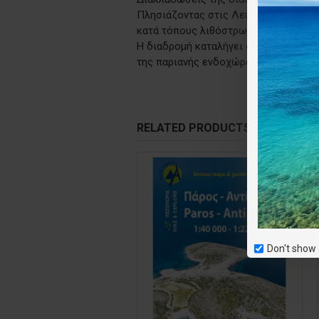
Πλησιάζοντας στις Λεύκες, το μονοπά
κατά τόπους λιθόστρωτο.
Η διαδρομή καταλήγει στην κεντρική
της παριανής ενδοχώρας.
RELATED PRODUCTS
Don't show 