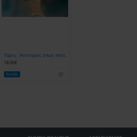
Πάρος - Αντίπαρος: όπως πετάει ο γλάρος
18.00€
Καλάθι