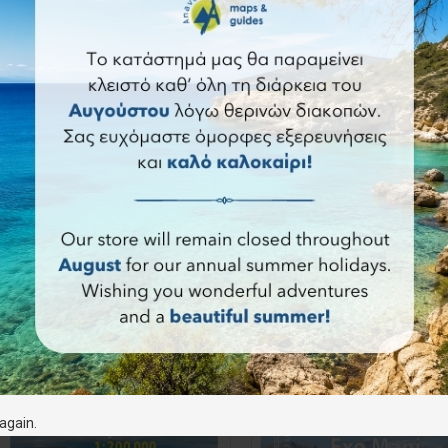
ά κορυφογραμμή και τις αμέτρητες κορυφές και
υ προσφέρει το Μαίναλο (
Mainalon Trail
) με τα ατελείωτα ελατοδά
ό τα ομορφότερα της Πελοποννήσου με πλούσια βλάστηση.
 το
μοναδικό φαράγγι του Βουραϊκού
.
τικέτες:
πεζοπορία
Πελοπόννησος
again.