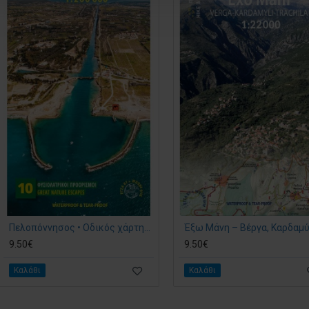
Πελοπόννησος • Οδικός χάρτης 1:200.000
9.50€
9.50€
Καλάθι
Καλάθι