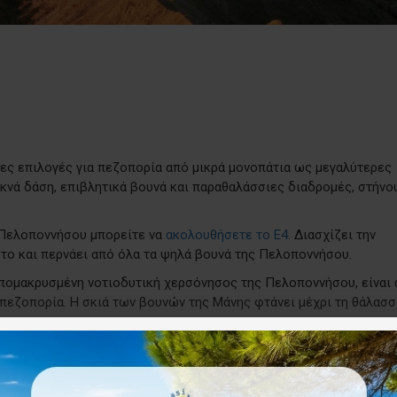
ς επιλογές για πεζοπορία από μικρά μονοπάτια ως μεγαλύτερες
κνά δάση, επιβλητικά βουνά και παραθαλάσσιες διαδρομές, στήνο
ς Πελοποννήσου μπορείτε να
ακολουθήσετε το Ε4
. Διασχίζει την
ο και περνάει από όλα τα ψηλά βουνά της Πελοποννήσου.
 απομακρυσμένη νοτιοδυτική χερσόνησος της Πελοποννήσου, είναι
πεζοπορία. Η σκιά των βουνών της Μάνης φτάνει μέχρι τη θάλασσ
υς γύρω οικισμούς, ανάμεσα στους ελαιώνες που φτάνουν μέχρι τ
ολουθήστε το φαράγγι του Βύρου που ελίσσεται στους πρόποδες
ν Προφήτη Ηλία (2407m ή 7897 πόδια), τη ψηλότερη κορυφή της