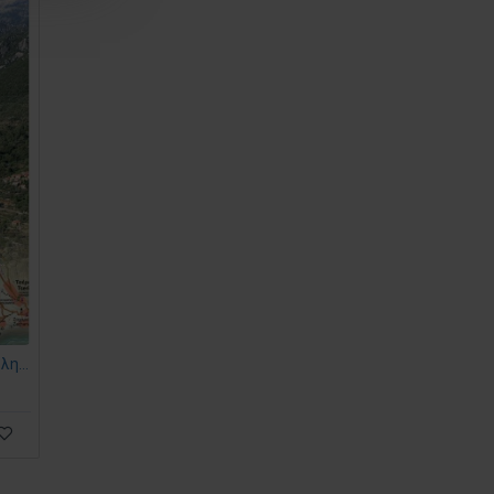
Έξω Μάνη – Βέργα, Καρδαμύλη, Τραχήλα • Πεζοπορικός χάρτης 1:20 000
Μάνη • Πεζοπορικός χάρτης 1:30.000
9.50€
9.50€
Καλάθι
Καλάθι