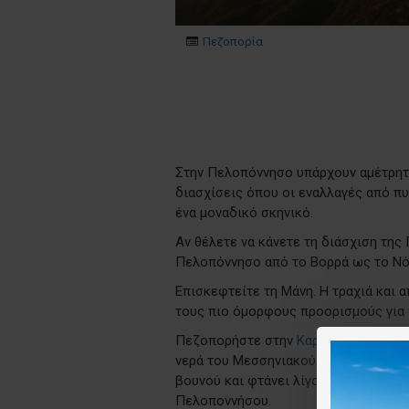
Πεζοπορία
Στην Πελοπόννησο υπάρχουν αμέτρητε
διασχίσεις όπου οι εναλλαγές από πυ
ένα μοναδικό σκηνικό.
Αν θέλετε να κάνετε τη διάσχιση τη
Πελοπόννησο από το Βορρά ως το Νότ
Επισκεφτείτε τη Μάνη. Η τραχιά και
τους πιο όμορφους προορισμούς για 
Πεζοπορήστε στην
Καρδαμύλη
και το
νερά του Μεσσηνιακού κόλπου και ακ
βουνού και φτάνει λίγο κάτω από το
Πελοποννήσου.