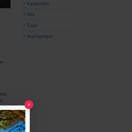
Εφαρμογές
Νέα
Έργα
Φωτογραφία
υν
 από
α.
α
 του