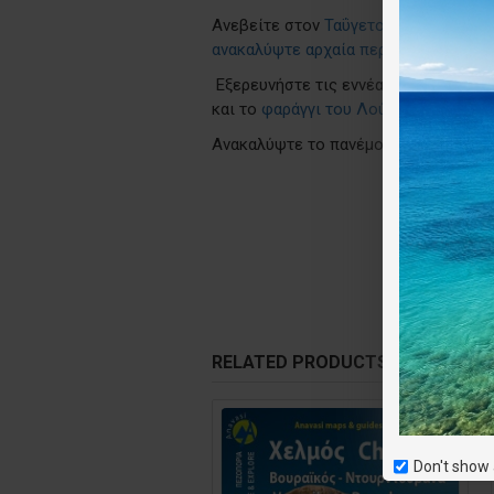
Ανεβείτε στον
Ταΰγετο
, με τη μακρι
ανακαλύψτε αρχαία περάσματα.
Εξερευνήστε τις εννέα διαδρομές πο
και το
φαράγγι του Λούσιου
, ένα απ
Ανακαλύψτε το πανέμορφο Χελμό και
Ε
RELATED PRODUCTS
Don't show 