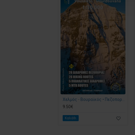
Χελμός - Βουραϊκός • Πεζοπορικός χάρτης 1:30 000 (E4)
9.50€
Καλάθι