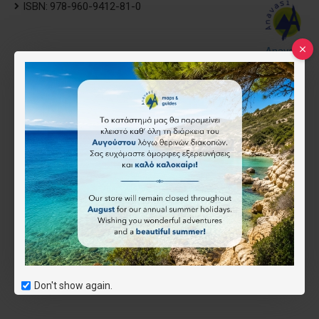
ISBN:
978-960-9412-81-0
Anavasi
9.50€
Τύπος
Έντυπος
Ψηφιακός (όχι για το app)
(-2.00€)
Επιθυμητό
Don't show again.