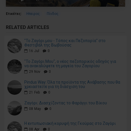
Ετικέτες:
Ηπειρος
Πίνδος
RELATED ARTICLES
"Το Ζαγόρι μου - Τόπος και Πεζοπορία" στο
Φεστιβάλ της Βωβούσας
16
Jul
0
"Το Ζαγόρι Μου", ο νέος πεζοπορικός οδηγός για
να ανακαλύψετε τη μαγεία του Ζαγορίου
29
Nov
0
Pindus Way: Όλα τα προϊόντα της Ανάβασης που θα
χρειαστείτε για τη διάσχιση του
21
Feb
0
Ζαγόρι: Διασχίζοντας το Φαράγγι του Βίκου
08
May
0
Η εντυπωσιακή κορυφή της Γκούρας στο Ζαγόρι
08
Apr
0