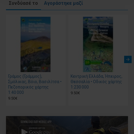
Συνδύασέ το
Αγοράστηκε μαζί
Γράμος (Γράμμος),
Κεντρική Ελλάδα, Ήπειρος,
Σμόλικας, Βόιο, Βασιλίτσα •
Θεσσαλία • Οδικός χάρτης
Πεζοπορικός χάρτης
1:230 000
1:40 000
9.50€
9.50€