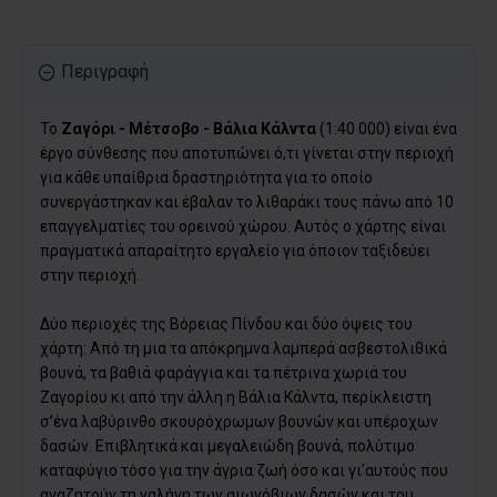
Περιγραφή
Το
Ζαγόρι - Μέτσοβο - Βάλια Κάλντα
(1:40 000) είναι ένα
έργο σύνθεσης που αποτυπώνει ό,τι γίνεται στην περιοχή
για κάθε υπαίθρια δραστηριότητα για το οποίο
συνεργάστηκαν και έβαλαν το λιθαράκι τους πάνω από 10
επαγγελματίες του ορεινού χώρου. Αυτός ο χάρτης είναι
πραγματικά απαραίτητο εργαλείο για όποιον ταξιδεύει
στην περιοχή.
Δύο περιοχές της Βόρειας Πίνδου και δύο όψεις του
χάρτη: Από τη μια τα απόκρημνα λαμπερά ασβεστολιθικά
βουνά, τα βαθιά φαράγγια και τα πέτρινα χωριά του
Ζαγορίου κι από την άλλη η Βάλια Κάλντα, περίκλειστη
σ’ένα λαβύρινθο σκουρόχρωμων βουνών και υπέροχων
δασών. Επιβλητικά και μεγαλειώδη βουνά, πολύτιμο
καταφύγιο τόσο για την άγρια ζωή όσο και γι’αυτούς που
αναζητούν τη γαλήνη των αιωνόβιων δασών και του