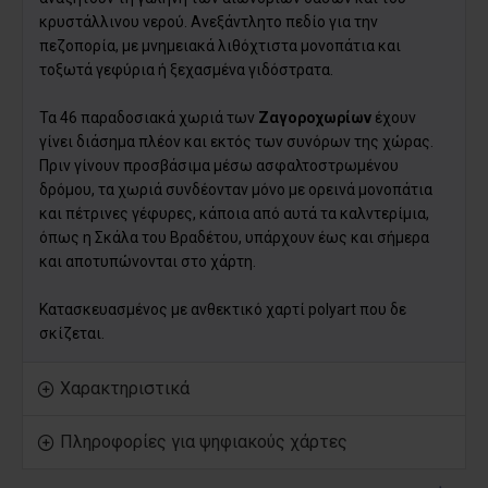
κρυστάλλινου νερού. Ανεξάντλητο πεδίο για την
πεζοπορία, με μνημειακά λιθόχτιστα μονοπάτια και
τοξωτά γεφύρια ή ξεχασμένα γιδόστρατα.
Τα 46 παραδοσιακά χωριά των
Ζαγοροχωρίων
έχουν
γίνει διάσημα πλέον και εκτός των συνόρων της χώρας.
Πριν γίνουν προσβάσιμα μέσω ασφαλτοστρωμένου
δρόμου, τα χωριά συνδέονταν μόνο με ορεινά μονοπάτια
και πέτρινες γέφυρες, κάποια από αυτά τα καλντερίμια,
όπως η Σκάλα του Βραδέτου, υπάρχουν έως και σήμερα
και αποτυπώνονται στο χάρτη.
Κατασκευασμένος με ανθεκτικό χαρτί polyart που δε
σκίζεται.
Χαρακτηριστικά
Πληροφορίες για ψηφιακούς χάρτες