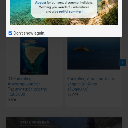
Συνδύασέ το
Αγοράστηκε μαζί
Don't show again.
R1 Κυκλάδες -
Κυκλάδες, όπως πετάει ο
Αργοσαρωνικός •
γλάρος (σκληρό
Περιηγητικός χάρτης
εξώφυλλο)
1:200 000
44.00€
9.50€