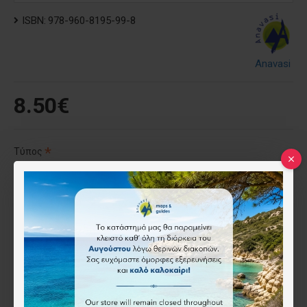
ISBN:
978-960-8195-99-8
Anavasi
8.50€
Τύπος
Έντυπος
Ψηφιακός (όχι για το app)
(-3.50€)
Επιθυμητό