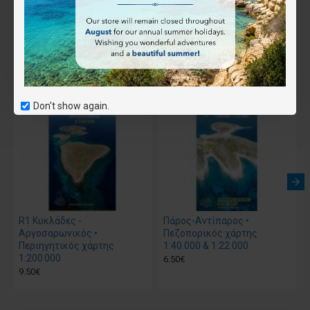
Επιθυμητό
Συνδύασέ το
Αγοράστηκε μαζί
Don't show again.
R1 Κυκλάδες -
Πάρος-Αντίπαρος •
Αργοσαρωνικός •
Πεζοπορικός χάρτης
Περιηγητικός χάρτης
1:40.000 & 1:22.000
1:200 000
6.50€
9.50€