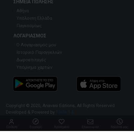
ΣΗΜΕΊΑ ΠΏΛΗΣΗΣ
Αθήνα
Υπόλοιπη Ελλάδα
Παγκοσμίως
ΛΟΓΑΡΙΑΣΜΌΣ
Ο Λογαριασμός μου
Ιστορικό Παραγγελιών
Δωροεπιταγές
Υπόμνημα χαρτών
Copyright © 2020, Anavasi Editions, All Rights Reserved.
Developed & Powered by
Pavla S.A
Σύνδεση
Εγγραφή
Αγαπημένα
Επικοινωνία
Καλέστε μας