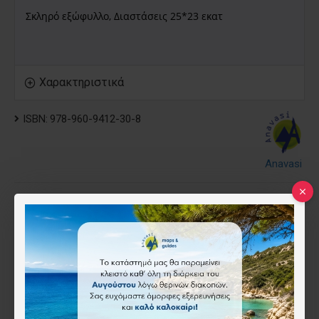
Σκληρό εξώφυλλο, Διαστάσεις 25*23 εκατ
Χαρακτηριστικά
ISBN:
978-960-9412-30-8
Anavasi
22.00€