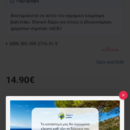
Περιγραφή
Αποταμιεύστε σε αυτόν τον κεραμικό κουμπαρά
βαλιτσάκι. Ιδανικό δώρο για όσους η εξοικονόμηση
χρημάτων σημαίνει ταξίδι!
ISBN:
505-599-2710-31-9
Sass and Belle
14.90€
Επιθυμητό