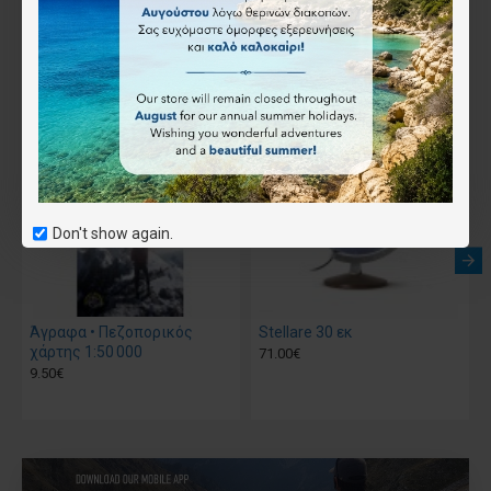
Αγοράστηκε μαζί
Don't show again.
Άγραφα • Πεζοπορικός
Stellare 30 εκ
χάρτης 1:50 000
71.00€
9.50€