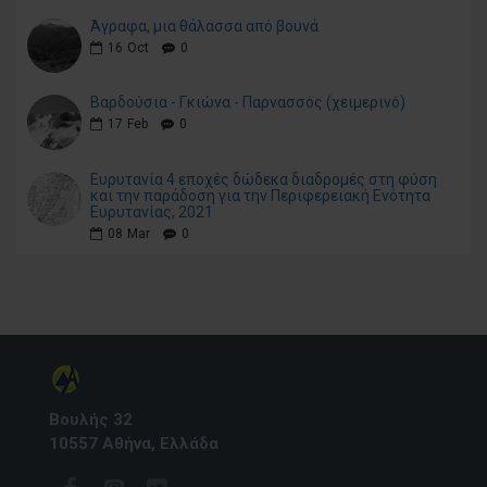
Άγραφα, μια θάλασσα από βουνά
16
Oct
0
Βαρδούσια - Γκιώνα - Παρνασσός (χειμερινό)
17
Feb
0
Ευρυτανία 4 εποχές δώδεκα διαδρομές στη φύση
και την παράδοση για την Περιφερειακή Ενότητα
Ευρυτανίας, 2021
08
Mar
0
Βουλής 32
10557 Αθήνα, Ελλάδα