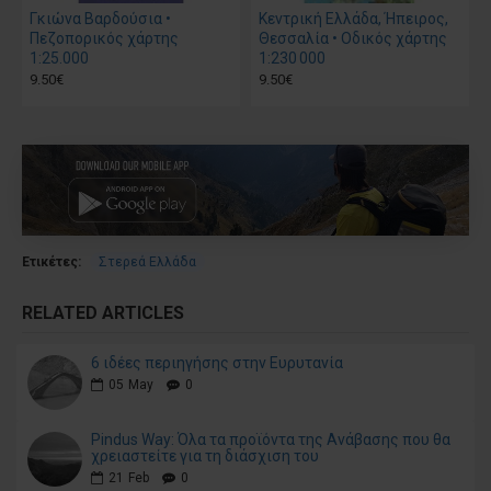
Γκιώνα Βαρδούσια •
Κεντρική Ελλάδα, Ήπειρος,
Πεζοπορικός χάρτης
Θεσσαλία • Οδικός χάρτης
1:25.000
1:230 000
9.50€
9.50€
Ετικέτες:
Στερεά Ελλάδα
RELATED ARTICLES
6 ιδέες περιηγήσης στην Ευρυτανία
05
May
0
Pindus Way: Όλα τα προϊόντα της Ανάβασης που θα
χρειαστείτε για τη διάσχιση του
21
Feb
0