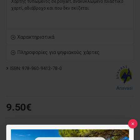
Χάρτης τυπωμένος σε polyart, ανακυκλωμένο πλαστικό
χαρτί, αδιάβροχο και που δεν σκίζεται.
Χαρακτηριστικά
Πληροφορίες για ψηφιακούς χάρτες
ISBN:
978-960-9412-78-0
Anavasi
9.50€
Τύπος
Έντυπος
Ψηφιακός (όχι για το app)
(-2.00€)