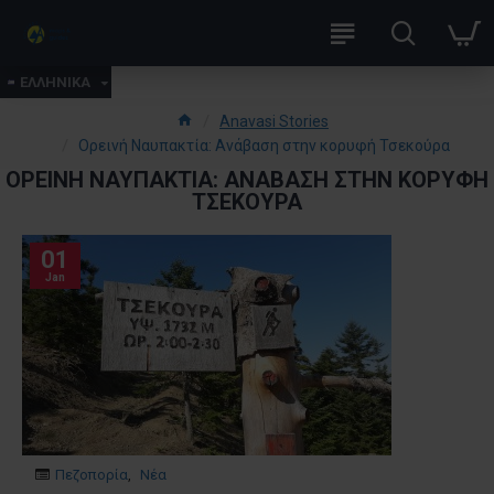
ΕΛΛΗΝΙΚΑ
Anavasi Stories
Ορεινή Ναυπακτία: Ανάβαση στην κορυφή Τσεκούρα
ΟΡΕΙΝΉ ΝΑΥΠΑΚΤΊΑ: ΑΝΆΒΑΣΗ ΣΤΗΝ ΚΟΡΥΦΉ
ΤΣΕΚΟΎΡΑ
01
Jan
Πεζοπορία
,
Νέα