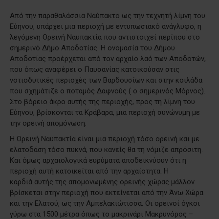
Από την παραθαλάσσια Ναύπακτο ως την τεχνητή λίμνη του
Εύηνου, υπάρχει μια περιοχή με εντυπωσιακό ανάγλυφο, η
λεγόμενη Ορεινή Ναυπακτία που αντιστοιχεί περίπου στο
σημερινό Δήμο Αποδοτίας. Η ονομασία του Δήμου
Αποδοτίας προέρχεται από τον αρχαίο λαό των Αποδοτών,
που όπως αναφέρει ο Παυσανίας κατοικούσαν στις
νοτιοδυτικές περιοχές των Βαρδουσίων και στην κοιλάδα
που σχημάτιζε ο ποταμός Δαφνούς ( ο σημερινός Μόρνος).
Στο βόρειο άκρο αυτής της περιοχής, προς τη λίμνη του
Εύηνου, βρίσκονται τα Κράβαρα, μια περιοχή συνώνυμη με
την ορεινή απομόνωση.
Η Ορεινή Ναυπακτία είναι μια περιοχή τόσο ορεινή και με
ελατοδάση τόσο πυκνά, που κανείς θα τη νόμιζε απρόσιτη.
Και όμως αρχαιολογικά ευρύματα αποδεικνύουν ότι η
περιοχή αυτή κατοικείται από την αρχαίοτητα. Η
καρδιά αυτής της απομονωμένης ορεινής χώρας μάλλον
βρίσκεται στην περιοχή που εκτείνεται από την Άνω Χώρα
και την Ελατού, ως την Αμπελακιώτισσα. Οι ορεινοί όγκοι
γύρω στα 1500 μέτρα όπως το μακρινάρι Μακρυνόρος –