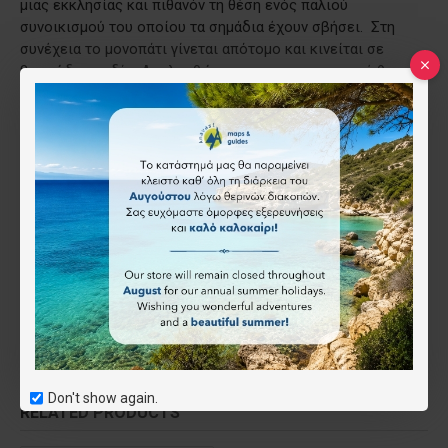
μιας εκκλησίας και πιθανόν τη θέση ενός παλιού
συνοικισμού του οποίου τα σημάδια έχουν σβήσει. Στη
συνέχεια το μονοπάτι γίνεται απότομο και κινείται σε
βραχώδες πεδίο. Ακολουθώντας την κορυφογραμμή θα
φτάσουμε στην κορυφή Τσεκούρα. Αυτή η ανάβαση αξίζει να
γίνει μια μέρα με καθαρό ουρανό, καθώς η θέα από την
κορυφή είναι εντυπωσιακή είτε προς τη βουνοθάλασσα
των κορυφών της ορεινής Ναυπακτίας, Αρδίνης, Τσακαλάκι
κλπ, είτε προς τα Βαρδούσια και την τεχνητή λίμνη Εύηνου.
Επιστροφή είτε από την ίδια διαδρομή, είτε ακολουθώντας
το μονοπάτι δυτικά για να βγούμε στην άσφαλτο για τον
οικισμό Αμπελακιώτισσα (παλιά Κοζίτσα) και την υπέροχη
πλατεία του με τα πολλά νερά και το φιλόξενο καφενείο.
Ετικέτες:
διαδρομή ορεινής Ναυπακτίας
Ορεινή Ναυπακτία
Don't show again.
RELATED PRODUCTS