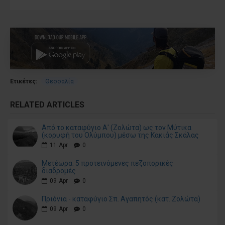
Ετικέτες:
Θεσσαλία
RELATED ARTICLES
Από το καταφύγιο Α' (Ζολώτα) ως τον Μύτικα
(κορυφή του Ολύμπου) μέσω της Κακιάς Σκάλας
11
Apr
0
Μετέωρα: 5 προτεινόμενες πεζοπορικές
διαδρομές
09
Apr
0
Πριόνια - καταφύγιο Σπ. Αγαπητός (κατ. Ζολώτα)
09
Apr
0