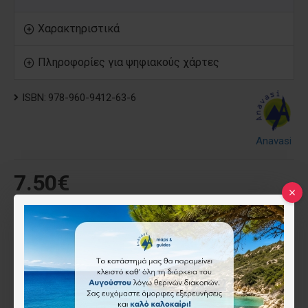
Χαρακτηριστικά
Πληροφορίες για ψηφιακούς χάρτες
ISBN:
978-960-9412-63-6
Anavasi
7.50€
Τύπος
Έντυπος
Ψηφιακός (όχι για το app)
(-2.50€)