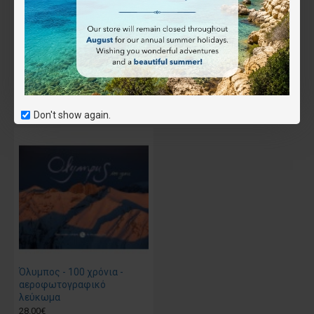
Επιθυμητό
Συνδύασέ το
Αγοράστηκε μαζί
Don't show again.
Όλυμπος - 100 χρόνια -
αεροφωτογραφικό
λεύκωμα
28.00€