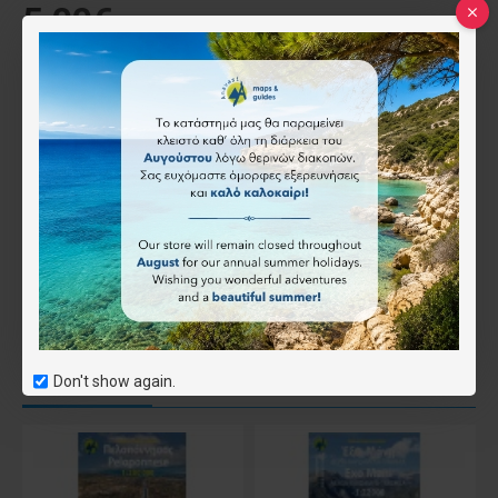
5.00€
Τύπος
Ψηφιακός (όχι για το app)
(-4.50€)
Επιθυμητό
Συνδύασέ το
Αγοράστηκε μαζί
Don't show again.