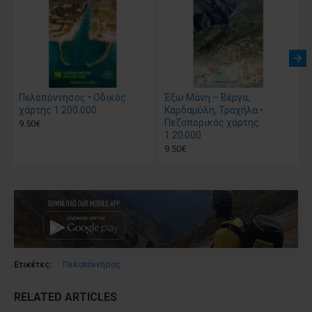
Πελοπόννησος • Οδικός
Έξω Μάνη – Βέργα,
χάρτης 1:200.000
Καρδαμύλη, Τραχήλα •
Πεζοπορικός χάρτης
9.50€
1:20 000
9.50€
Ετικέτες:
Πελοπόννησος
RELATED ARTICLES