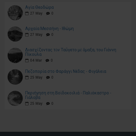
Αγία Θεοδώρα
27
May
0
Αρχαία Μεσσήνη - Ιθώμη
27
May
0
Διασχίζοντας τὸν Ταΰγετο μὲ ἅμαξα, του Γιάννη
Πίκουλα
04
Mar
0
Πεζοπορία στο Φαράγγι Νέδας - Φιγάλεια
25
May
0
Περιήγηση στη Βοϊδοκοιλιά - Παλιόκαστρο -
Γιάλοβα
25
May
0