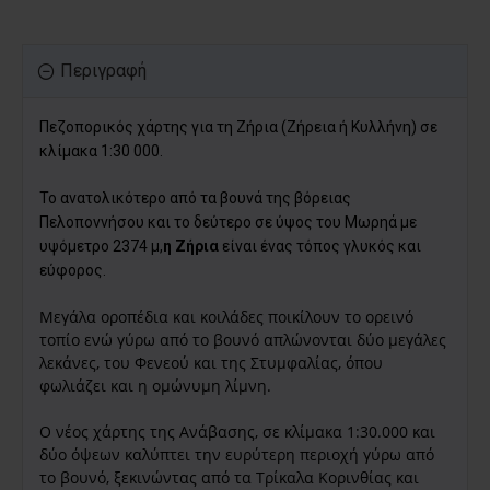
Περιγραφή
Πεζοπορικός χάρτης για τη Ζήρια (Ζήρεια ή Κυλλήνη) σε
κλίμακα 1:30 000.
Το ανατολικότερο από τα βουνά της βόρειας
Πελοποννήσου και το δεύτερο σε ύψος του Μωρηά με
υψόμετρο 2374 μ,
η Ζήρια
είναι ένας τόπος γλυκός και
εύφορος.
Μεγάλα οροπέδια και κοιλάδες ποικίλουν το ορεινό
τοπίο ενώ γύρω από το βουνό απλώνονται δύο μεγάλες
λεκάνες, του Φενεού και της
Στυμφαλίας
, όπου
φωλιάζει και η ομώνυμη λίμνη.
Ο νέος χάρτης της Ανάβασης, σε κλίμακα 1:30.000 και
δύο όψεων καλύπτει την ευρύτερη περιοχή γύρω από
το βουνό, ξεκινώντας από τα Τρίκαλα Κορινθίας και