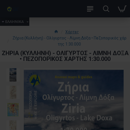
ΕΛΛΗΝΙΚΑ
Χάρτες
Ζήρια (Κυλλήνη) - Ολίγυρτος - Λίμνη Δόξα • Πεζοπορικός χάρ
της 1:30.000
ΖΉΡΙΑ (ΚΥΛΛΉΝΗ) - ΟΛΊΓΥΡΤΟΣ - ΛΊΜΝΗ ΔΌΞΑ
• ΠΕΖΟΠΟΡΙΚΌΣ ΧΆΡΤΗΣ 1:30.000