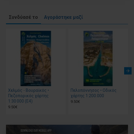
Συνδύασέ το
Αγοράστηκε μαζί
Χελμός - Βουραϊκός •
Πελοπόννησος • Οδικός
Πεζοπορικός χάρτης
χάρτης 1:200.000
1:30 000 (E4)
9.50€
9.50€