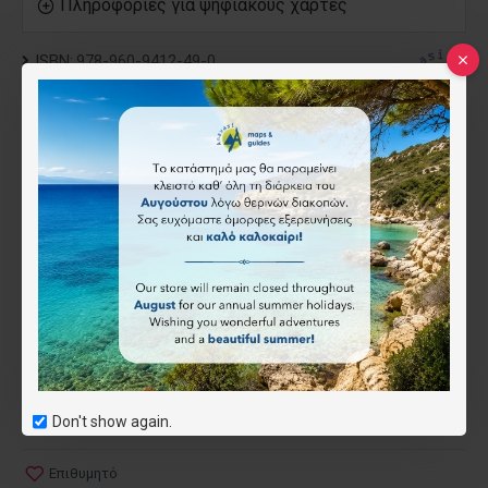
Πληροφορίες για ψηφιακούς χάρτες
ISBN:
978-960-9412-49-0
Anavasi
9.50€
Τύπος
Έντυπος
Ψηφιακός (όχι για το app)
(-4.50€)
Don't show again.
Επιθυμητό