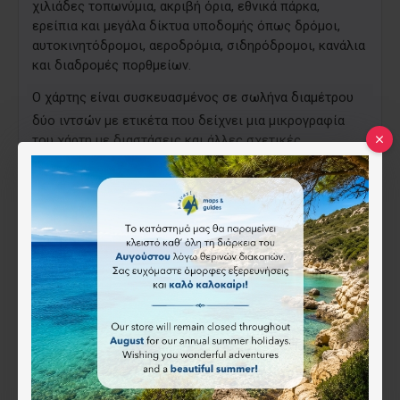
χιλιάδες τοπωνύμια, ακριβή όρια, εθνικά πάρκα,
ερείπια και μεγάλα δίκτυα υποδομής όπως δρόμοι,
αυτοκινητόδρομοι, αεροδρόμια, σιδηρόδρομοι, κανάλια
και διαδρομές πορθμείων.
Ο χάρτης είνα
ι συσκευασμένος σε σωλήνα διαμέτρου
δύο ιντσών με ετικέτα που δείχνει μια μικρογραφία
του χάρτη με διαστάσεις και άλλες σχετικές
πληροφορίες.
Ο χάρτης είναι στα αγγλικά.
ISBN:
978-079-2249-69-6
National
Geographic
26.90€