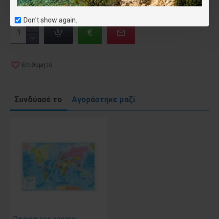
Don't show again.
Επιθυμητό
Συνδύασέ το
Αγοράστηκε μαζί