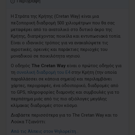
Περιγραφή
Η Στράτα της Κρήτης (Cretan Way) είναι μια
πεζοπορική διαδρομή 500 χιλιομέτρων που θα σας
μεταφέρει από το ανατολικό στο δυτικό άκρο της
Κρήτης, διατρέχοντας ποικίλα και εντυπωσιακά τοπία.
Είναι ο ιδανικός τρόπος για να ανακαλύψετε τις
αγροτικές, ορεινές και παράκτιες περιοχές του
μοναδικού σε ποικιλότητα νησιού.
Ο οδηγός
The Cretan Way
είναι ο πρώτος οδηγός για
τη
συνολική διαδρομή του Ε4
στην Κρήτη (την οποία
παραλλάσσει σε κάποια σημεία) και περιλαμβάνει
χάρτες, περιγραφές, ένα οδοιπορικό, διαδρομές από
το GPS, πληροφορίες διαμονής και συμβουλές για το
περπάτημα μιάς από τις πιο αξιόλογες μεγάλης
κλίμακας διαδρομές στον κόσμο.
Διαβάστε περισσότερα για το The Cretan Way και το
Λούκα Τζιανόττι:
Aπό τις Άλπεις στον Ψηλορείτη...