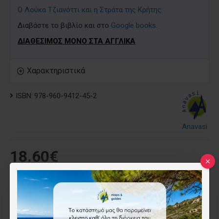
Ο Λούκα Τζιανόττι και η Στράτα της Κρήτης.
Διαβάστε το βιβλίο και στο
Google books
.
ΔΙΑΘΕΣΙΜΟΣ ΜΟΝΟ ΣΤΑ ΑΓΓΛΙΚΑ
Χαρακτηριστικά
ISBN:
978-960-9412-45-2
Anavasi
18.60€