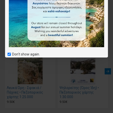
Επιθυμητό
Συνδύασέ το
Αγοράστηκε μαζί
Don't show again.
Λευκά Όρη - Σφακιά /
Ψηλορείτης (Όρος Ίδη) •
Πάχνες • Πεζοπορικός
Πεζοπορικός χάρτης
χάρτης 1:25.000
1:30.000
9.50€
9.50€