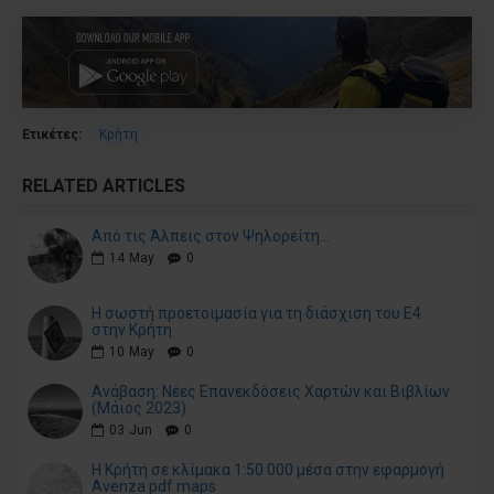
Ετικέτες:
Κρήτη
RELATED ARTICLES
Aπό τις Άλπεις στον Ψηλορείτη...
14
May
0
H σωστή προετοιμασία για τη διάσχιση του Ε4
στην Κρήτη
10
May
0
Ανάβαση: Νέες Επανεκδόσεις Χαρτών και Βιβλίων
(Μάιος 2023)
03
Jun
0
Η Κρήτη σε κλίμακα 1:50 000 μέσα στην εφαρμογή
Avenza pdf maps