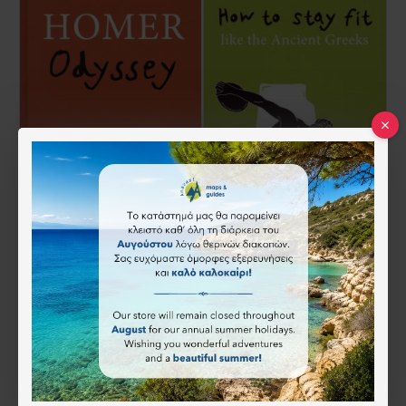
HOMER ODYSSEY
HOW TO STAY FIT LIKE THE ANCIENT GREEKS
19.90€
11.10€
Άμεση αγορά
Άμεση αγορά