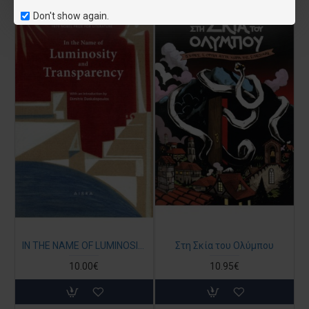
Don't show again.
IN THE NAME OF LUMINOSITY AND TRANSPARENCY ΕΛΥΤΗΣ ΟΔΥΣΣΕΑΣ (NOBEL 1979) (Στα Αγγλικά)
Στη Σκία του Ολύμπου
10.00€
10.95€