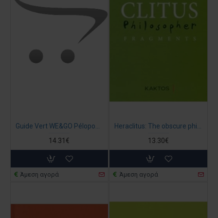
Guide Vert WE&GO Péloponnèse et Athènes
Heraclitus: The obscure philosopher (Δίγλωσση έκδοση, αρχαία ελληνικά-αγγλικά)
14.31€
13.30€
Άμεση αγορά
Άμεση αγορά