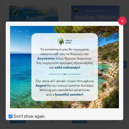
Λασίθι • Οδικός χάρτης 1:100.000
Ηράκλειο - Ρέθυμνο • Οδικός χάρτης 1:100.000
9.50€
9.50€
Don't show again.
Καλάθι
Καλάθι