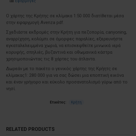
Εφαρμογές
Ο χάρτης της Κρήτης σε κλίμακα 1:50 000 διατίθεται μέσα
στην εφαργμογή Avenza pdf.
Σχεδιάστε εκδρομές στην Κρήτη για πεζοπορία, canyoning,
αναρρίχηση, κολύμπι σε όμορφες παραλίες, εξερευνήστε
εγκαταλελειμμένα χωριά, να επισκεφθείτε μινωικά ιερά
κορυφής, σπηλιές, βυζαντινά και οθωμανικά κάστρα
χρησιμοποιώντας τις 8 χάρτες του άτλαντα.
Δωρεάν με το πακέτο ο γενικός χάρτης της Κρήητς σε
κλίμακας1: 280 000 για να σας δώσει μια εποπτική εικόνα
και έναν γρήγορο και εύκολο προσανατολισμό γύρω από το
νησί.
Ετικέτες:
Κρήτη
RELATED PRODUCTS