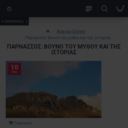
ΕΛΛΗΝΙΚΑ
Anavasi Stories
Παρνασσός: Βουνό του μύθου και της ιστορίας
ΠΑΡΝΑΣΣΌΣ: ΒΟΥΝΌ ΤΟΥ ΜΎΘΟΥ ΚΑΙ ΤΗΣ
ΙΣΤΟΡΊΑΣ
10
Dec
Τουρισμός