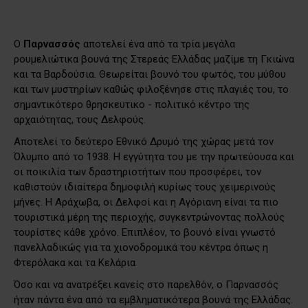
Ο
Παρνασσός
αποτελεί ένα από τα τρία μεγάλα
ρουμελιώτικα βουνά της Στερεάς Ελλάδας μαζίμε τη Γκιώνα
και τα Βαρδούσια. Θεωρείται βουνό του φ
ωτός, του μύθου
και των μυστηρίων καθώς φιλοξένησε στις πλαγιές του, το
σημαντικότερο θρησκευτικο - πολιτικό κέντρο της
αρχαιότητας, τους Δελφούς.
Αποτελεί το δεύτερο Εθνικό Δρυμό της χώρας μετά τον
Όλυμπο από το 1938. Η εγγύτητα του με την πρωτεύουσα και
οι ποικιλία των δραστηριοτήτων που προσφέρει, τον
καθιστούν ιδιαίτερα δημοφιλή κυρίως τους χειμερινούς
μήνες. Η Αράχωβα, οι Δελφοί και η Αγόριανη είναι τα πιο
τουριστικά μέρη της περιοχής, συγκεντρώνοντας πολλούς
τουρίστες κάθε χρόνο. Επιπλέον, το βουνό είναι γνωστό
πανελλαδικώς για τα χιονοδρομικά του κέντρα όπως η
Φτερόλακα και τα Κελάρια
Όσο και να ανατρέξει κανείς στο παρελθόν, ο Παρνασσός
ήταν πάντα ένα από τα εμβληματικότερα βουνά της Ελλάδας.