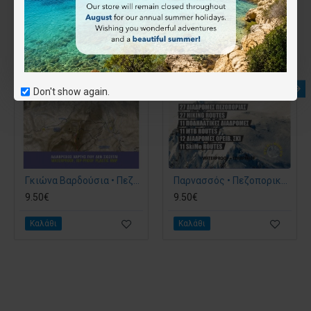
Don't show again.
Γκιώνα Βαρδούσια • Πεζοπορικός χάρτης 1:25.000
Παρνασσός • Πεζοπορικός χάρτης 1:35 000
9.50€
9.50€
Καλάθι
Καλάθι