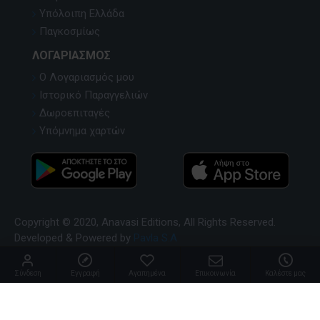
Υπόλοιπη Ελλάδα
Παγκοσμίως
ΛΟΓΑΡΙΑΣΜΌΣ
Ο Λογαριασμός μου
Ιστορικό Παραγγελιών
Δωροεπιταγές
Υπόμνημα χαρτών
Copyright © 2020, Anavasi Editions, All Rights Reserved.
Developed & Powered by
Pavla S.A
Σύνδεση
Εγγραφή
Αγαπημένα
Επικοινωνία
Καλέστε μας