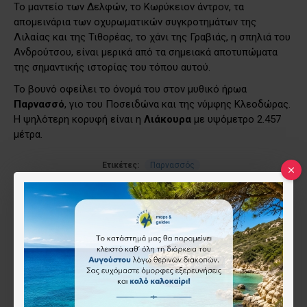
Το μαντείο των Δελφών, το Κωρύκειον άντρον, τα
απομεινάρια των οχυρωματικών συγκροτημάτων της
Λιλαίας και της Τιθορέας, το χάνι της Γραβιάς, η σπηλιά του
Ανδρούτσου, είναι μερικά από τα σημειακά αποτυπώματα
της σημαντικής ιστορίας του τόπου αυτού.
​Το βουνό οφείλει το όνομά του στον μυθικό ήρωα
Παρνασσό
, γιο του Ποσειδώνα και της νύμφης Κλεοδώρας.
H ψηλότερη κορυφή είναι η
Λιάκουρα
με υψόμετρο 2.457
μέτρα.
Ετικέτες:
Παρνασσός
RELATED PRODUCTS