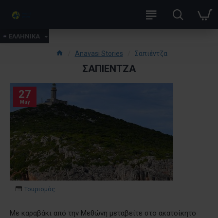
ΕΛΛΗΝΙΚΑ
Anavasi Stories
Σαπιέντζα
ΣΑΠΙΈΝΤΖΑ
27
May
Τουρισμός
Με καραβάκι από την Μεθώνη μεταβείτε στο ακατοίκητο