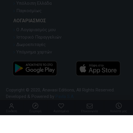
Υπόλοιπη Ελλάδα
Παγκοσμίως
ΛΟΓΑΡΙΑΣΜΌΣ
Ο Λογαριασμός μου
Ιστορικό Παραγγελιών
Δωροεπιταγές
Υπόμνημα χαρτών
Copyright © 2020, Anavasi Editions, All Rights Reserved.
Developed & Powered by
Pavla S.A
Σύνδεση
Εγγραφή
Αγαπημένα
Επικοινωνία
Καλέστε μας