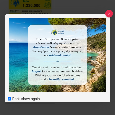
Μακεδονία • Οδικός χάρτης 1:230 000
9.50€
Καλάθι
Don't show again.