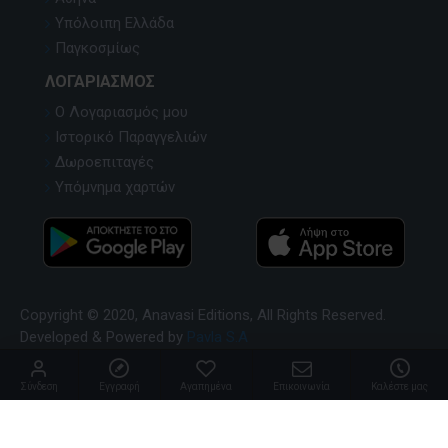
Υπόλοιπη Ελλάδα
Παγκοσμίως
ΛΟΓΑΡΙΑΣΜΌΣ
Ο Λογαριασμός μου
Ιστορικό Παραγγελιών
Δωροεπιταγές
Υπόμνημα χαρτών
Copyright © 2020, Anavasi Editions, All Rights Reserved.
Developed & Powered by
Pavla S.A
Σύνδεση
Εγγραφή
Αγαπημένα
Επικοινωνία
Καλέστε μας