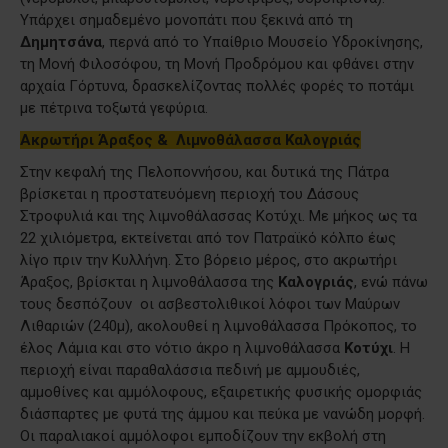
Υπάρχει σημαδεμένο μονοπάτι που ξεκινά από τη
Δημητσάνα
, περνά από το Υπαίθριο Μουσείο Υδροκίνησης,
τη Μονή Φιλοσόφου, τη Μονή Προδρόμου και φθάνει στην
αρχαία Γόρτυνα, δρασκελίζοντας πολλές φορές το ποτάμι
με πέτρινα τοξωτά γεφύρια.
Ακρωτήρι Άραξος & Λιμνοθάλασσα Καλογριάς
Στην κεφαλή της Πελοποννήσου, και δυτικά της Πάτρα
βρίσκεται η προστατευόμενη περιοχή του Δάσους
Στροφυλιά και της λιμνοθάλασσας Κοτύχι. Με μήκος ως τα
22 χιλιόμετρα, εκτείνεται από τον Πατραϊκό κόλπο έως
λίγο πριν την Κυλλήνη. Στο βόρειο μέρος, στο ακρωτήρι
Άραξος, βρίσκται η λιμνοθάλασσα της
Καλογριάς
, ενώ πάνω
τους δεσπόζουν οι ασβεστολιθικοί λόφοι των Μαύρων
Λιθαριών (240μ), ακολουθεί η λιμνοθάλασσα Πρόκοπος, το
έλος Λάμια και στο νότιο άκρο η λιμνοθάλασσα
Κοτύχι
. Η
περιοχή είναι παραθαλάσσια πεδινή με αμμουδιές,
αμμοθίνες και αμμόλοφους, εξαιρετικής φυσικής ομορφιάς
διάσπαρτες με φυτά της άμμου και πεύκα με νανώδη μορφή.
Οι παραλιακοί αμμόλοφοι εμποδίζουν την εκβολή στη