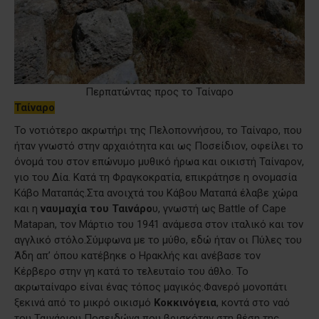
Περπατώντας προς το Ταίναρο
Ταίναρο
Το νοτιότερο ακρωτήρι της Πελοποννήσου, το Ταίναρο, που
ήταν γνωστό στην αρχαιότητα και ως Ποσείδιον, οφείλει το
όνομά του στον επώνυμο μυθικό ήρωα και οικιστή Ταίναρον,
γιο του Δία. Κατά τη Φραγκοκρατία, επικράτησε η ονομασία
Κάβο Ματαπάς.Στα ανοιχτά του Κάβου Ματαπά έλαβε χώρα
και η
ναυμαχία του Ταινάρο
υ, γνωστή ως Battle of Cape
Matapan, τον Μάρτιο του 1941 ανάμεσα στον ιταλικό και τον
αγγλικό στόλο.Σύμφωνα με το μύθο, εδώ ήταν οι Πύλες του
Άδη απ’ όπου κατέβηκε ο Ηρακλής και ανέβασε τον
Κέρβερο στην γη κατά το τελευταίο του άθλο. Το
ακρωταίναρο είναι ένας τόπος μαγικός.Φανερό μονοπάτι
ξεκινά από το μικρό οικισμό
Κοκκινόγεια
, κοντά στο ναό
του Ταινάριου Ποσειδώνα που βρισκόταν στη θέση της