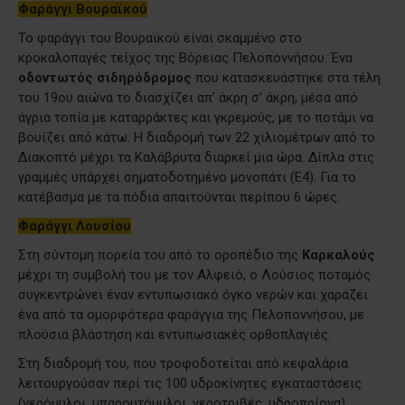
Φαράγγι Βουραϊκού
Το φαράγγι του Βουραϊκού είναι σκαμμένο στο
κροκαλοπαγές τείχος της Βόρειας Πελοποννήσου. Ένα
οδοντωτός σιδηρόδρομος
που κατασκευάστηκε στα τέλη
του 19ου αιώνα το διασχίζει απ’ άκρη σ’ άκρη, μέσα από
άγρια τοπία με καταρράκτες και γκρεμούς, με το ποτάμι να
βουίζει από κάτω. Η διαδρομή των 22 χιλιομέτρων από το
Διακοπτό μέχρι τα Καλάβρυτα διαρκεί μια ώρα. Δίπλα στις
γραμμές υπάρχει σηματοδοτημένο μονοπάτι (Ε4). Για το
κατέβασμα με τα πόδια απαιτούνται περίπου 6 ώρες.
Φαράγγι Λουσίου
Στη σύντομη πορεία του από το οροπέδιο της
Καρκαλούς
μέχρι τη συμβολή του με τον Αλφειό, ο Λούσιος ποταμός
συγκεντρώνει έναν εντυπωσιακό όγκο νερών και χαράζει
ένα από τα ομορφότερα φαράγγια της Πελοποννήσου, με
πλούσια βλάστηση και εντυπωσιακές ορθοπλαγιές.
Στη διαδρομή του, που τροφοδοτείται από κεφαλάρια
λειτουργούσαν περί τις 100 υδροκίνητες εγκαταστάσεις
(νερόμυλοι, μπαρουτόμυλοι, νεροτριβές, υδροπρίονα).