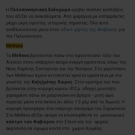
H
Πελοποννησιακή Ενδοχώρα
κρύβει πολλές εκπλήξεις
που αξίζει να ανακαλύψετε. Από φαράγγια με καταρράκτες
μέχρι μέρη ύψιστης ιστορικής σημασίας. Όλα αυτά
αναδεικνύονται μέσα στον
οδικό χάρτης της Ανάβασης
για
την Πελοπόννησο.
Μέθανα
Τα
Μέθανα
βρίσκονται πάνω στο ηφαιστειακό τόξο του
Αιγαίου όπου υπάρχουν ακόμα ενεργά ηφαίστεια, όπως της
Νέας Καμένης Σαντορίνης και της Νισύρου. Στη χερσόνησο
των Μεθάνων έχουν εντοπιστεί αρκετά ηφαίστεια με πιο
γνωστό, της
Κα(η)μένης Χώρας
. Στον κρατήρα του που
βρίσκεται στην κορυφή κώνου 412 μ. οδηγεί μονοπάτι
χαραγμένο πάνω σε μαυροκόκκινα βράχια - μισή ώρα
πορείας μέσα στα πεύκα (κι άλλο 1.5 χλμ από το Χωριό). Η
κορυφή προσφέρει ένα υπέροχο πανόραμα του Σαρωνικού.
Στα Μεθάνα αξίζει ακόμα να επισκεφθείτε το μεσαιωνικό
κάστρο του Φαβιέρου
στο Στενό και την αρχαία
ακρόπολη σε ύψωμα κοντά στο χωριό Κυψέλη.