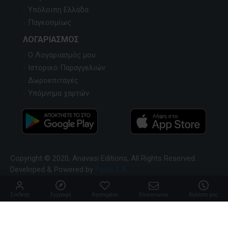
Υπόλοιπη Ελλάδα
Παγκοσμίως
ΛΟΓΑΡΙΑΣΜΌΣ
Ο Λογαριασμός μου
Ιστορικό Παραγγελιών
Δωροεπιταγές
Υπόμνημα χαρτών
Copyright © 2020, Anavasi Editions, All Rights Reserved.
Developed & Powered by
Pavla S.A
Σύνδεση
Εγγραφή
Αγαπημένα
Επικοινωνία
Καλέστε μας