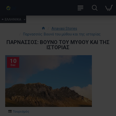
ΕΛΛΗΝΙΚΑ
Anavasi Stories
Παρνασσός: Βουνό του μύθου και της ιστορίας
ΠΑΡΝΑΣΣΌΣ: ΒΟΥΝΌ ΤΟΥ ΜΎΘΟΥ ΚΑΙ ΤΗΣ
ΙΣΤΟΡΊΑΣ
10
Dec
Τουρισμός