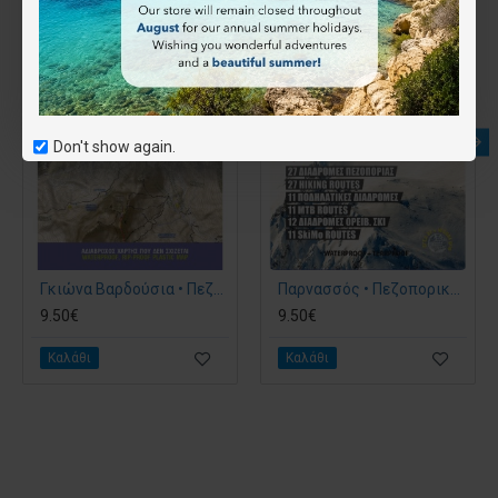
Don't show again.
Γκιώνα Βαρδούσια • Πεζοπορικός χάρτης 1:25.000
Παρνασσός • Πεζοπορικός χάρτης 1:35 000
9.50€
9.50€
Καλάθι
Καλάθι