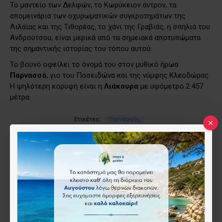
Το μαντείο των Δελφών, το Κωρύκειον άντρον, τα
απομεινάρια των οχυρωματικών συγκροτημάτων της
Λιλαίας και της Τιθορέας, το χάνι της Γραβιάς, η σπηλιά του
Ανδρούτσου, είναι μερικά από τα σημειακά αποτυπώματα
της σημαντικής ιστορίας του τόπου αυτού.
​Το βουνό οφείλει το όνομά του στον μυθικό ήρωα
Παρνασσό
, γιο του Ποσειδώνα και της νύμφης Κλεοδώρας.
H ψηλότερη κορυφή είναι η
Λιάκουρα
με υψόμετρο 2.457
μέτρα.
Ετικέτες:
Παρνασσός
RELATED PRODUCTS