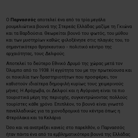
Ο
Παρνασσός
αποτελεί ένα από τα τρία μεγάλα
ρουμελιώτικα βουνά της Στερεάς Ελλάδας μαζίμε τη Γκιώνα
και τα Βαρδούσια. Θεωρείται βουνό του φ
ωτός, του μύθου
και των μυστηρίων καθώς φιλοξένησε στις πλαγιές του, το
σημαντικότερο θρησκευτικο - πολιτικό κέντρο της
αρχαιότητας, τους Δελφούς.
Αποτελεί το δεύτερο Εθνικό Δρυμό της χώρας μετά τον
Όλυμπο από το 1938. Η εγγύτητα του με την πρωτεύουσα και
οι ποικιλία των δραστηριοτήτων που προσφέρει, τον
καθιστούν ιδιαίτερα δημοφιλή κυρίως τους χειμερινούς
μήνες. Η Αράχωβα, οι Δελφοί και η Αγόριανη είναι τα πιο
τουριστικά μέρη της περιοχής, συγκεντρώνοντας πολλούς
τουρίστες κάθε χρόνο. Επιπλέον, το βουνό είναι γνωστό
πανελλαδικώς για τα χιονοδρομικά του κέντρα όπως η
Φτερόλακα και τα Κελάρια
Όσο και να ανατρέξει κανείς στο παρελθόν, ο Παρνασσός
ήταν πάντα ένα από τα εμβληματικότερα βουνά της Ελλάδας.