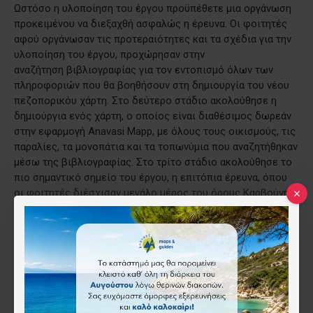
Ωστόσο η υλοποίηση του έργου προϋπέθετε μια οργάνωση
προκειμένου να διεξαχθή ασφαλώς η έρευνα. Οι φοιτητές
αφού οργάνωσαν τις προτεραιότητες και τα σχέδια για την
υλοποίηση του έργου, προχώρησαν στην
αναζήτηση βιβλιογραφίας για τον εντοπισμό όλων των
πληροφοριών που θα βοηθήσουν στη δημιουργία του νέου
πεζοπορικόυ χάρτη. Στο δεύτερο στάδιο ακολούθησε η
δημιούργια ενός χάρτη, ο οποίος είναι διαθέσιμος δωρεάν
στην εφαρμογή Anavasi Mapp, με όλους τους οικισμούς, τις
παραλίες, τα μονοπάτια και τα τοπωνύμια που αναζητήθηκαν
μέσω της βιβλιογραφίας. Στο τρίτο στάδιο ακολούθησε το
πιο σημαντικό σημείο του έργου, η επιτόπια έρευνα, όπου
οι φοιτητές διέσχισαν μεγάλο μέρος του όρους Καρβούνη
και του όρους Κέρκη, με στόχο τη συλλογή όλων των
απαραίτητων στοιχείων για την έκδοση του χάρτη.
Παράλληλα, συγκεντρώθηκε πλούσιο οπτικοακουστικό
υλικό που θα αναδειχθεί στο νέο οδηγό για το νησί. Η
Σάμος είναι ένα προικισμένο νησί με ιστορία αιώνων και
φυσικό πλούτο που δε θα μπορούσε να λείπει στο νέο
χάρτη. Γι’αυτό στην πίσω όψη θα υπάρξουν χρήσιμες