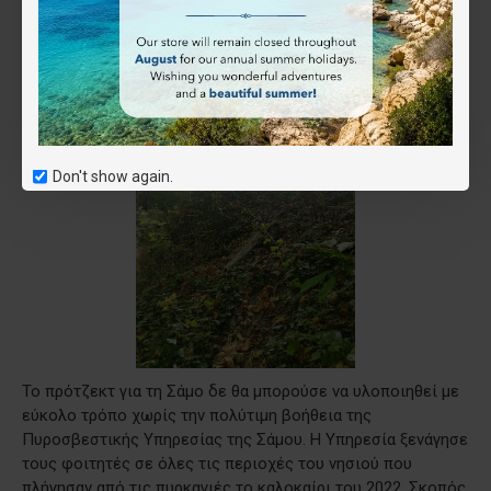
πληροφορίες για όλα αυτά τα μονοπάτια, υψομετρικά
προφίλ για όλες αυτές τις διαδρομές και φωτογραφικό
υλικό από τα μονοπάτια που διέσχισαν οι φοιτητές.
Don't show again.
Το πρότζεκτ για τη Σάμο δε θα μπορούσε να υλοποιηθεί με
εύκολο τρόπο χωρίς την πολύτιμη βοήθεια της
Πυροσβεστικής Υπηρεσίας της Σάμου. Η Υπηρεσία ξενάγησε
τους φοιτητές σε όλες τις περιοχές του νησιού που
πλήγησαν από τις πυρκαγιές το καλοκαίρι του 2022. Σκοπός