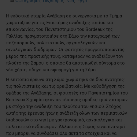
Φωτογραφία
,
Πεζοπορία
,
Νέα
,
Έργα
Η εκδοτική εταιρία Ανάβαση σε συνεργασία με το Τμήμα
χωροταξίας για τις Επιστήμες ανάδειξης τοπίου και
επικοινωνίας, του Πανεπιστημίου του Bordeaux της
Γαλλίας, πραγματοποιήσε στη Σάμο την καταγραφή των
πεζοπορικών, πολιτιστικών, αρχαιολογικών και
οινολογικών διαδρομών. Οι φοιτητές πραγματοποιώντας
μέρος της πρακτικής τους, κατάφεραν να αναδείξουν τον
πλούτο της Σάμου, ο οποίος θα αποτυπωθεί σύντομα στο
νέο χάρτη, οδηγό και εφαρμογή για τη Σάμο.
Η επιτόπια έρευνα στη Σάμο χωρίστηκε σε δύο ενότητες:
τις πολιτιστικές και τις ορειβατικές. Με καθοδήγηση της
ομάδας της Ανάβασης, οι φοιτητές του Πανεπιστημίου του
Bordeaux 3 χωρίστηκαν σε τέσσερις ομάδες τριών ατόμων
με στόχο την ανάδειξη του πλούτου του νησιού. Στόχος
αυτής της έρευνας ήταν η ανάδειξη ολων των περιπατικών
διαδρομών στο νησί με γαστρονομικό, αρχαιολογικό και
πολιτιστικό ενδιαφέρον. Άλλωστε η Σάμος είναι ένα νησί
που μπορεί να συνδυάσει όλα αυτά τα στοιχεία και να