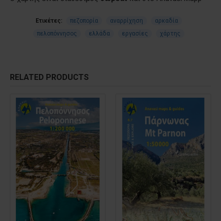
Ετικέτες:
πεζοπορία
αναρρίχηση
αρκαδία
πελοπόννησος
ελλάδα
εργασίες
χάρτης
RELATED PRODUCTS