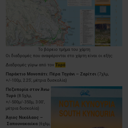
Το βόρειο τμήμα του χάρτη
Οι διαδρομές που αναφέρονται στο χάρτη είναι οι εξής:
Διαδρομές γύρω από τον
Τυρό
Παράκτιο Μονοπάτι: Πέρα Τηγάνι – Ζαρίτσι
(7χλμ,
+/-100μ, 2.25’, μέτρια δυσκολία)
Πεζοπορία στον Άνω
Τυρό
(8.5χλμ,
+/-500μ/-350μ, 3.00’,
μέτρια δυσκολία)
Άγιος Νικόλαος –
Σαπουνακαιίκα
(6χλμ,