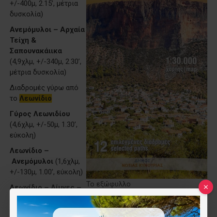
+/-400μ, 2.15’, μέτρια
δυσκολία)
Ανεμόμυλοι – Αρχαία
Τείχη &
Σαπουνακάιικα
(4,9χλμ, +/-340μ, 2.30’,
μέτρια δυσκολία)
Διαδρομές γύρω από
το
Λεωνίδιο
Γύρος Λεωνιδίου
(4,6χλμ, +/-50μ, 1.30’,
εύκολη)
Λεωνίδιο –
Ανεμόμυλοι
(1,6χλμ,
+/-130μ, 1.00’, εύκολη)
Το εξώφυλλο
Λεωνίδιο – Λίμνες –
Άγιος Γεώργιος
(10,5χλμ, +400μ/-75μ, 3.30’, μέτρια
δυσκολία)