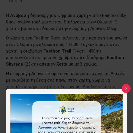
Νέα
Η
Ανάβαση
δημιούργησε ψηφιακό χάρτη για το Faethon Sky
Race, αγώνα τρεξίματος που διεξάγεται στον Όλυμπο. Ο
χάρτης βρίσκεται δωρεάν στην εφαρμογή Anavasi Mapp.
Ο χάρτης του Faethon Race καλύπτει την περιοχή του αγώνα
στον Όλυμπο με κλίμακα έως 1:5000. Συγκεκριμένα, στον
χάρτη, η διαδρομή
Faethon Trail
(14km +400m)
απεικονίζεται με πράσινο χρώμα, ενώ η διαδρομή
Faethon
Skyrace
(23km) απεικονίζεται με μοβ χρώμα.
Η εφαρμογή Anavasi mapp είναι απλή και εύχρηστη. Δείχνει
με ακρίβεια τη θέση σας πάνω στον χάρτη, χωρίς να
χρειάζεται σήμα κινητής τηλεφωνίας. Δουλεύει και σε
λειτουργία πτήσης, αρκεί να έχετε ενεργοποιήσει την
τοποθεσία στο κινητό σας. Υπάρχει επίσης δυνατότητα
αποστολής μηνύματος με την τοποθεσία σας.
Ετικέτες:
Faethon Sky Race
Όλυμπος