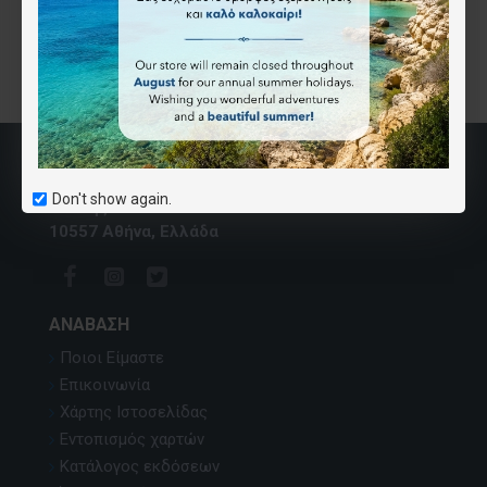
Don't show again.
Βουλής 32
10557 Αθήνα, Ελλάδα
ΑΝΆΒΑΣΗ
Ποιοι Είμαστε
Επικοινωνία
Χάρτης Ιστοσελίδας
Εντοπισμός χαρτών
Κατάλογος εκδόσεων