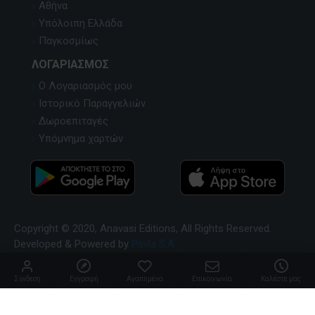
Αθήνα
Υπόλοιπη Ελλάδα
Παγκοσμίως
ΛΟΓΑΡΙΑΣΜΌΣ
Ο Λογαριασμός μου
Ιστορικό Παραγγελιών
Δωροεπιταγές
Υπόμνημα χαρτών
Copyright © 2020, Anavasi Editions, All Rights Reserved.
Developed & Powered by
Pavla S.A
Σύνδεση
Εγγραφή
Αγαπημένα
Επικοινωνία
Καλέστε μας