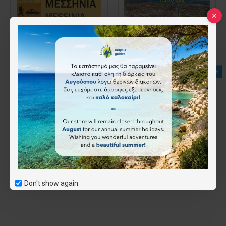
Μεσσηνία • οδικός και περιηγητικός χάρτης 1:80.000
Πελοπόννησος • Οδικός χάρτης 1:200.000
9.50€
9.50€
Καλάθι
Καλάθι
Don't show again.