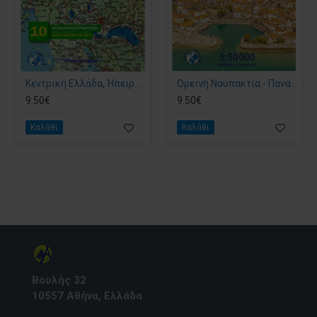
Κεντρική Ελλάδα, Ήπειρος, Θεσσαλία • Οδικός χάρτης 1:230 000
Ορεινή Ναυπακτία - Παναιτωλικό - Βελούχι - Καλιακούδα • Πεζοπορικός χάρτης 1:50.000
9.50€
9.50€
Καλάθι
Καλάθι
Βουλής 32
10557 Αθήνα, Ελλάδα