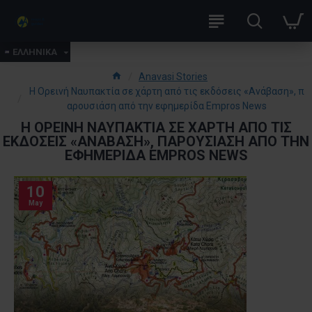
ΕΛΛΗΝΙΚΑ
Anavasi Stories
Η Ορεινή Ναυπακτία σε χάρτη από τις εκδόσεις «Ανάβαση», π
αρουσιάση από την εφημερίδα Empros News
Η ΟΡΕΙΝΉ ΝΑΥΠΑΚΤΊΑ ΣΕ ΧΆΡΤΗ ΑΠΌ ΤΙΣ
ΕΚΔΌΣΕΙΣ «ΑΝΆΒΑΣΗ», ΠΑΡΟΥΣΙΆΣΗ ΑΠΌ ΤΗΝ
ΕΦΗΜΕΡΊΔΑ EMPROS NEWS
10
May