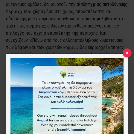
αυτόνομες ομάδες, δημιουργούν την αίσθηση μιας αυτοδύναμης
περιοχή. Μια χώρα μέσα στη χώρα, απροσπέλαστη και
αδιάβατη», μας ανέφεραν οι άνθρωποι που επιμελήθηκαν το
χάρτη της περιοχής, δηλώνοντας ενθουσιασμένοι από τις
επιλογές που έχει ο επισκέπτης της περιοχής. Και
συνεχίζουν: «Πάνω από τους αλληλεπάλληλους κυματισμούς
των λόφων και των χαμηλών κορφών δεν κυριαρχεί κάποιος
εντυπωσιακός ορεινός όγκος, ο ορίζοντας δεν ανοίγει προς
τη θάλασσα ή κάποιο φιλόξενο κάμπο. Ποτέ δεν ξέρεις όμως
τι σου επιφυλάσσει το ανάγλυφο, ποιο βουνό ή λίμνη
ακολουθεί. Και σαν επισκέπτης πρέπει να αποδεχθείς πως
δεν θα μάθεις ποτέ αυτόν τον τόπο καλά».
Ο χάρτης της περιοχής της Ναυπακτίας, για όσους
ενδιαφέρονται να τον προμηθευτούν, υπάρχει προς διάθεση
στο βιβλιοπωλείο των εκδόσεων στην Αθήνα, στη διεύθυνση
Βουλής 32, σε όλα τα μεγάλα βιβλιοπωλεία της πρωτεύουσας,
καθώς και σε επιλεγμένα σημεία πώλησης στη πόλη της
Ναυπάκτου. Και καλή σας… «Ανάβαση»!