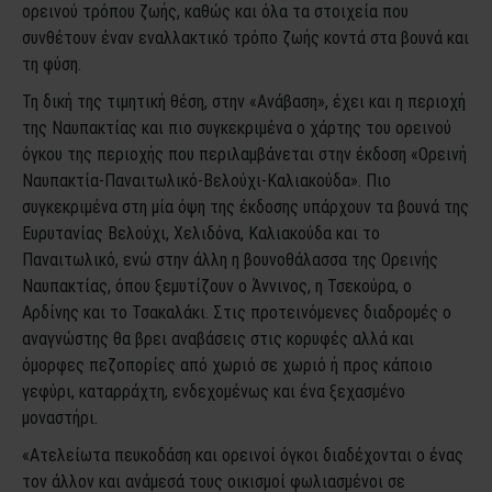
ορεινού τρόπου ζωής, καθώς και όλα τα στοιχεία που
συνθέτουν έναν εναλλακτικό τρόπο ζωής κοντά στα βουνά και
τη φύση.
Τη δική της τιμητική θέση, στην «Ανάβαση», έχει και η περιοχή
της Ναυπακτίας και πιο συγκεκριμένα ο χάρτης του ορεινού
όγκου της περιοχής που περιλαμβάνεται στην έκδοση «Ορεινή
Ναυπακτία-Παναιτωλικό-Βελούχι-Καλιακούδα». Πιο
συγκεκριμένα στη μία όψη της έκδοσης υπάρχουν τα βουνά της
Ευρυτανίας Βελούχι, Χελιδόνα, Καλιακούδα και το
Παναιτωλικό, ενώ στην άλλη η βουνοθάλασσα της Ορεινής
Ναυπακτίας, όπου ξεμυτίζουν ο Άννινος, η Τσεκούρα, ο
Αρδίνης και το Τσακαλάκι. Στις προτεινόμενες διαδρομές ο
αναγνώστης θα βρει αναβάσεις στις κορυφές αλλά και
όμορφες πεζοπορίες από χωριό σε χωριό ή προς κάποιο
γεφύρι, καταρράχτη, ενδεχομένως και ένα ξεχασμένο
μοναστήρι.
«Ατελείωτα πευκοδάση και ορεινοί όγκοι διαδέχονται ο ένας
τον άλλον και ανάμεσά τους οικισμοί φωλιασμένοι σε