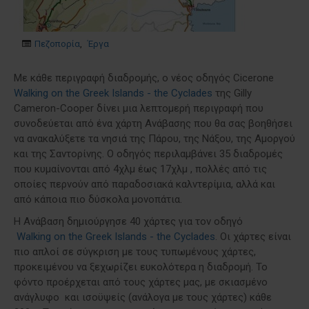
Πεζοπορία
,
Έργα
Με κάθε περιγραφή διαδρομής, ο νέος οδηγός Cicerone
Walking on the Greek Islands - the Cyclades
της Gilly
Cameron-Cooper δίνει μια λεπτομερή περιγραφή που
συνοδεύεται από ένα χάρτη Ανάβασης που θα σας βοηθήσει
να ανακαλύξετε τα νησιά της Πάρου, της Νάξου, της Αμοργού
και της Σαντορίνης. Ο οδηγός περιλαμβάνει 35 διαδρομές
που κυμαίνονται από 4χλμ έως 17χλμ , πολλές από τις
οποίες περνούν από παραδοσιακά καλντερίμια, αλλά και
από κάποια πιο δύσκολα μονοπάτια.
Η Ανάβαση δημιούργησε 40 χάρτες για τον οδηγό
Walking on the Greek Islands - the Cyclades
. Οι χάρτες είναι
πιο απλοί σε σύγκριση με τους τυπωμένους χάρτες,
προκειμένου να ξεχωρίζει ευκολότερα η διαδρομή. Το
φόντο προέρχεται από τους χάρτες μας, με σκιασμένο
ανάγλυφο και ισοϋψείς (ανάλογα με τους χάρτες) κάθε