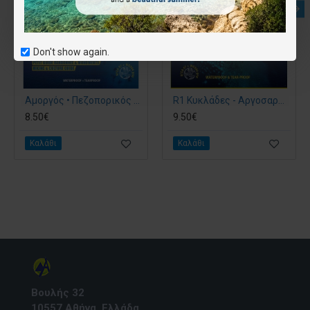
Don't show again.
Αμοργός • Πεζοπορικός χάρτης 1:32 000
R1 Κυκλάδες - Αργοσαρωνικός • Περιηγητικός χάρτης 1:200 000
8.50€
9.50€
Καλάθι
Καλάθι
Βουλής 32
10557 Αθήνα, Ελλάδα