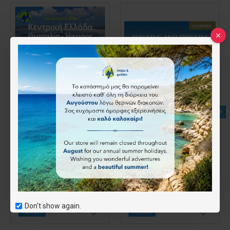
Κεντρική Ελλάδα, Ήπειρος, Θεσσαλία • Οδικός χάρτης 1:230 000
Walking and Trekking in Zagori
9.50€
24.40€
Don't show again.
Καλάθι
Καλάθι