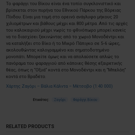
Το φαράγγι του Βίκου είναι ένα τοπίο συγκλονιστικό και
βρίσκεται στον πυρήνα του Εθνικού Πάρκου της Βόρειας
Πίνδου. Είναι μια τομή στο ορεινό ανάγλυφο μήκους 20
χιλιομέτρων και βάθους μέχρι και 800 μέτρα. Από τις αρχές
του καλοκαιριού μέχρι νωρίς το φθινόπωρο μπορεί κανείς
να το διασχίσει ξεκινώντας από το χωριό Μονοδέντρι και
να καταλήξει στο Βίκο ή το Μικρό Πάπιγκο σε 5-6 ώρες,
ακολουθώντας καλογραμμένο και σηματοδοτημένο
μονοπάτι. Μπορείτε όμως και να απολαύσετε απλώς το
πανόραμα του φαραγγιού από κάποιες θέσης εξαιρετικής
θέας, όπως η “Οξυά” κοντά στο Μονοδέντρι και η “Μπελόη”
κοντά στο Βραδέτο.
Χάρτης Ζαγόρι – Βάλια Κάλντα – Μέτσοβο (1:40 000)
Ετικέτες:
Ζαγόρι
Φαράγγι Βίκου
RELATED PRODUCTS