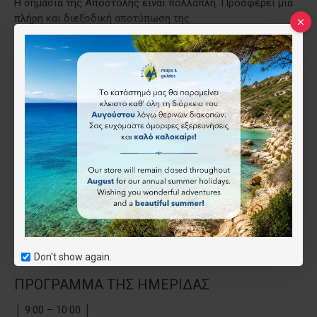
Η σημασία της Αποστολής είναι πολλαπλή. Προσφέρει μια
πλήρη και διεξοδική αποτύπωση της
Πελοποννήσου και άλλων περιοχών ακριβώς μετά την
Επανάσταση, η οποία αποτελεί παράδειγμα της
επιστημονικής μεθοδολογίας της εποχής και της ανάδυσης
νέων επιστημών και των τεχνολογιών αιχμής,
όπως η στατιστική δημογραφία και η γεωδαισία, η ερμηνεία
της γεωλογικής διαμόρφωσης και του
δικτύου των υδάτινων πόρων, η ανασκαφή και η
τοπογραφική τεκμηρίωση των μνημείων, η απογραφή
των ορυκτών, της πανίδας και της χλωρίδας.
Με την ολοκλήρωση των δράσεων στην επέτειο των 200
χρόνων από την πραγματοποίηση της Αποστολής,
θέλουμε να πιστεύουμε ότι θα έχουμε καλύψει όλες τις
πτυχές του επιστημονικού της έργου και θα
έχουμε αναδείξει τη σημερινή του απήχηση και συνέχεια.
Don't show again.
ΠΡΟΓΡΑΜΜΑ ΤΗΣ ΗΜΕΡΙΔΑΣ
│ 9:00 – 10:00 │