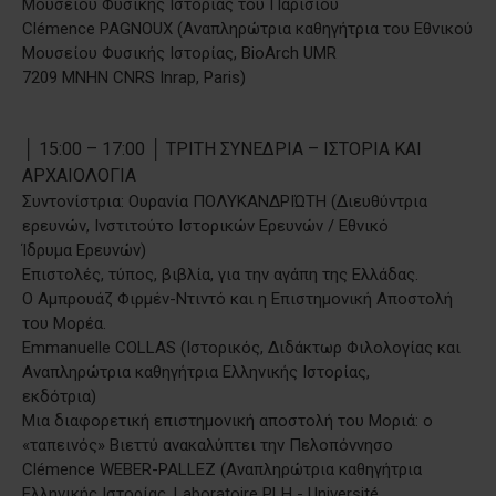
Μουσείου Φυσικής Ιστορίας του Παρισιού
Clémence PAGNOUX (Αναπληρώτρια καθηγήτρια του Εθνικού
Μουσείου Φυσικής Ιστορίας, BioArch UMR
7209 MNHN CNRS Inrap, Paris)
│ 15:00 – 17:00 │ ΤΡΙΤΗ ΣΥΝΕΔΡΙΑ – ΙΣΤΟΡΙΑ ΚΑΙ
ΑΡΧΑΙΟΛΟΓΙΑ
Συντονίστρια: Ουρανία ΠΟΛΥΚΑΝΔΡΙΏΤΗ (Διευθύντρια
ερευνών, Ινστιτούτο Ιστορικών Ερευνών / Εθνικό
Ίδρυμα Ερευνών)
Επιστολές, τύπος, βιβλία, για την αγάπη της Ελλάδας.
Ο Αμπρουάζ Φιρμέν-Ντιντό και η Επιστημονική Αποστολή
του Μορέα.
Emmanuelle COLLAS (Ιστορικός, Διδάκτωρ Φιλολογίας και
Αναπληρώτρια καθηγήτρια Ελληνικής Ιστορίας,
εκδότρια)
Μια διαφορετική επιστημονική αποστολή του Μοριά: ο
«ταπεινός» Βιεττύ ανακαλύπτει την Πελοπόννησο
Clémence WEBER-PALLEZ (Αναπληρώτρια καθηγήτρια
Ελληνικής Ιστορίας, Laboratoire PLH - Université