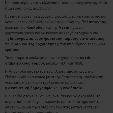
Να προσφέρουν στην ελληνική διοίκηση σύγχρονα εργαλεία
διαχείρισης και ανάπτυξης.
Οι επιστήμονες (γεωγράφοι, φυσιοδίφες, αρχιτέκτονες και
λόγιοι-ελληνιστές) εξερεύνησαν κυρίως την
Πελοπόννησο
,
αλλά και τις
Κυκλάδες
και την
Αττική
για να
χαρτογραφήσουν και να κάνουν συλλογή στοιχείων για
τη
δημογραφία, τους φυσικούς πόρους, τις υποδομές,
τη φύση και τις αρχαιότητες
του υπό ίδρυση ελληνικού
κράτους.
Τα πορίσματα κυκλοφόρησαν σε χάρτες και
οκτώ
επιβλητικούς τόμους
μεταξύ 1831 και 1838.
Η Αποστολή αποτέλεσε ένα πλήρες αποτύπωμα της
Πελοποννήσου αμέσως μετά την Επανάσταση, εισάγοντας
νέες επιστήμες και τεχνολογίες αιχμής, όπως
η
στατιστική δημογραφία
και η
γεωδαισία
.
Η ημερίδα στοχεύει να μνημονεύσει και να σχολιάσει το
σημαντικό αυτό έργο, διερευνώντας το επιστημονικό του
αποτύπωμα και την επίδρασή του στις μεταγενέστερες
διεπιστημονικές προσεγγίσεις