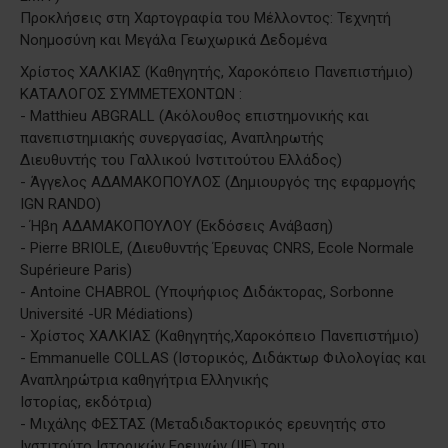
Προκλήσεις στη Χαρτογραφία του Μέλλοντος: Τεχνητή
Νοημοσύνη και Μεγάλα Γεωχωρικά Δεδομένα
Χρίστος ΧΑΛΚΙΑΣ (Καθηγητής, Χαροκόπειο Πανεπιστήμιο)
ΚΑΤΑΛΟΓΟΣ ΣΥΜΜΕΤΕΧΟΝΤΩΝ :
- Matthieu ABGRALL (Ακόλουθος επιστημονικής και
πανεπιστημιακής συνεργασίας, Αναπληρωτής
Διευθυντής του Γαλλικού Ινστιτούτου Ελλάδος)
- Άγγελος ΑΔΑΜΑΚΟΠΟΥΛΟΣ (Δημιουργός της εφαρμογής
IGN RANDO)
- Ήβη ΑΔΑΜΑΚΟΠΟΥΛΟΥ (Εκδόσεις Ανάβαση)
- Pierre BRIOLE, (Διευθυντής Έρευνας CNRS, Ecole Normale
Supérieure Paris)
- Antoine CHABROL (Υποψήφιος Διδάκτορας, Sorbonne
Université -UR Médiations)
- Χρίστος ΧΑΛΚΙΑΣ (Καθηγητής,Χαροκόπειο Πανεπιστήμιο)
- Emmanuelle COLLAS (Ιστορικός, Διδάκτωρ Φιλολογίας και
Αναπληρώτρια καθηγήτρια Ελληνικής
Ιστορίας, εκδότρια)
- Μιχάλης ΦΕΣΤΑΣ (Μεταδιδακτορικός ερευνητής στο
Ινστιτούτο Ιστορικών Ερευνών (ΙΙΕ) του