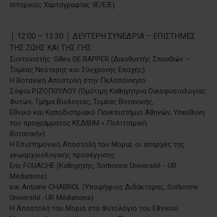
Ιστορικής Χαρτογραφίας ΙΙΕ/ΕΙΕ)
│ 12:00 – 13:30 │ ΔΕΥΤΕΡΗ ΣΥΝΕΔΡΙΑ – ΕΠΙΣΤΗΜΕΣ
ΤΗΣ ΖΩΗΣ ΚΑΙ ΤΗΣ ΓΗΣ
Συντονιστής: Gilles DE RAPPER (Διευθυντής Σπουδών –
Τομέας Νεότερης και Σύγχρονης Εποχής)
Η Βοτανική Αποστολή στην Πελοπόννησο
Σοφία ΡΙΖΟΠΟΥΛΟΥ (Ομότιμη Καθηγήτρια Οικοφυσιολογίας
Φυτών, Τμήμα Βιολογίας, Τομέας Βοτανικής,
Εθνικό και Καποδιστριακό Πανεπιστήμιο Αθηνών, Υπεύθυνη
του προγράμματος ΚΕΔΙΒΙΜ « Πολιτισμική
Βοτανική»)
Η Επιστημονική Αποστολή του Μοριά: οι απαρχές της
γεωαρχαιολογικής προσέγγισης
Eric FOUACHE (Καθηγητής, Sorbonne Université - UR
Médiations)
και Antoine CHABROL (Υποψήφιος Διδάκτορας, Sorbonne
Université -UR Médiations)
Η Αποστολή του Μοριά στο Φυτολόγιο του Εθνικού