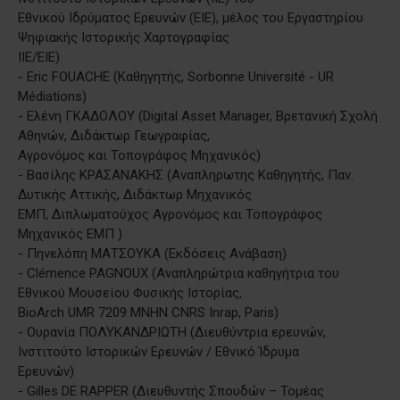
Εθνικού Ιδρύματος Ερευνών (EIE), μέλος του Εργαστηρίου
Ψηφιακής Ιστορικής Χαρτογραφίας
ΙΙΕ/ΕΙΕ)
- Eric FOUACHE (Καθηγητής, Sorbonne Université - UR
Médiations)
- Ελένη ΓΚΑΔΟΛΟΥ (Digital Asset Manager, Βρετανική Σχολή
Αθηνών, Διδάκτωρ Γεωγραφίας,
Αγρονόμος και Τοπογράφος Μηχανικός)
- Βασίλης ΚΡΑΣΑΝΑΚΗΣ (Αναπληρωτης Καθηγητής, Παν.
Δυτικής Αττικής, Διδάκτωρ Μηχανικός
ΕΜΠ, Διπλωματούχος Αγρονόμος και Τοπογράφος
Μηχανικός ΕΜΠ )
- Πηνελόπη ΜΑΤΣΟΥΚΑ (Εκδόσεις Ανάβαση)
- Clémence PAGNOUX (Αναπληρώτρια καθηγήτρια του
Εθνικού Μουσείου Φυσικής Ιστορίας,
BioArch UMR 7209 MNHN CNRS Inrap, Paris)
- Ουρανία ΠΟΛΥΚΑΝΔΡΙΩΤΗ (Διευθύντρια ερευνών,
Ινστιτούτο Ιστορικών Ερευνών / Εθνικό Ίδρυμα
Ερευνών)
- Gilles DE RAPPER (Διευθυντής Σπουδών – Τομέας