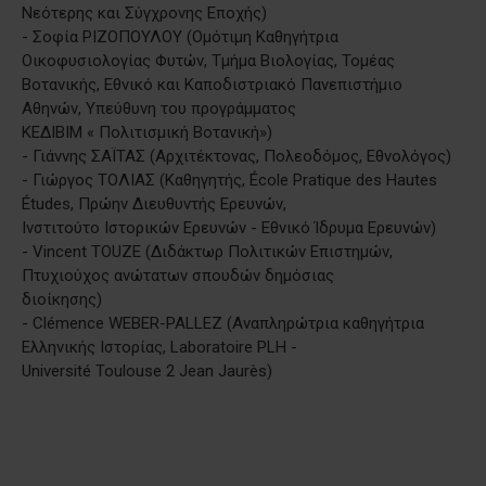
Νεότερης και Σύγχρονης Εποχής)
- Σοφία ΡΙΖΟΠΟΥΛΟΥ (Ομότιμη Καθηγήτρια
Οικοφυσιολογίας Φυτών, Τμήμα Βιολογίας, Τομέας
Βοτανικής, Εθνικό και Καποδιστριακό Πανεπιστήμιο
Αθηνών, Υπεύθυνη του προγράμματος
ΚΕΔΙΒΙΜ « Πολιτισμική Βοτανική»)
- Γιάννης ΣΑΪΤΑΣ (Αρχιτέκτονας, Πολεοδόμος, Εθνολόγος)
- Γιώργος ΤΟΛΙΑΣ (Καθηγητής, École Pratique des Hautes
Études, Πρώην Διευθυντής Ερευνών,
Ινστιτούτο Ιστορικών Ερευνών - Εθνικό Ίδρυμα Ερευνών)
- Vincent TOUZE (Διδάκτωρ Πολιτικών Επιστημών,
Πτυχιούχος ανώτατων σπουδών δημόσιας
διοίκησης)
- Clémence WEBER-PALLEZ (Αναπληρώτρια καθηγήτρια
Ελληνικής Ιστορίας, Laboratoire PLH -
Université Toulouse 2 Jean Jaurès)