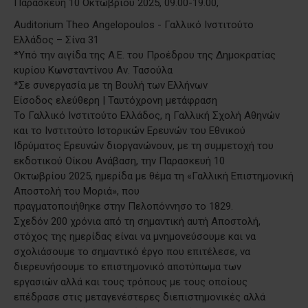
Παρασκευή 10 Οκτωβρίου 2025, 09.00-19.00,
Auditorium Theo Angelopoulos - Γαλλικό Ινστιτούτο
Ελλάδος – Σίνα 31
*Υπό την αιγίδα της Α.Ε. του Προέδρου της Δημοκρατίας
κυρίου Κωνσταντίνου Αν. Τασούλα
*Σε συνεργασία με τη Βουλή των Ελλήνων
Eίσοδος ελεύθερη | Ταυτόχρονη μετάφραση
Το Γαλλικό Ινστιτούτο Ελλάδος, η Γαλλική Σχολή Αθηνών
και το Ινστιτούτο Ιστορικών Ερευνών του Εθνικού
Ιδρύματος Ερευνών διοργανώνουν, με τη συμμετοχή του
εκδοτικού Οίκου Ανάβαση, την Παρασκευή 10
Οκτωβρίου 2025, ημερίδα με θέμα τη «Γαλλική Επιστημονική
Αποστολή του Μοριά», που
πραγματοποιήθηκε στην Πελοπόννησο το 1829.
Σχεδόν 200 χρόνια από τη σημαντική αυτή Αποστολή,
στόχος της ημερίδας είναι να μνημονεύσουμε και να
σχολιάσουμε το σημαντικό έργο που επιτέλεσε, να
διερευνήσουμε το επιστημονικό αποτύπωμα των
εργασιών αλλά και τους τρόπους με τους οποίους
επέδρασε στις μεταγενέστερες διεπιστημονικές αλλά