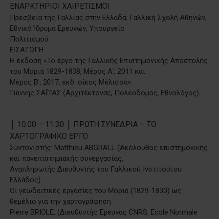
ΕΝΑΡΚΤΗΡΙΟΙ ΧΑΙΡΕΤΙΣΜΟΙ
Πρεσβεία της Γαλλίας στην Ελλάδα, Γαλλική Σχολή Αθηνών,
Εθνικό Ίδρυμα Ερευνών, Υπουργείο
Πολιτισμού
ΕΙΣΑΓΩΓΗ
Η έκδοση «Το έργο της Γαλλικής Επιστημονικής Αποστολής
του Μοριά 1829-1838, Μέρος Α', 2011 και
Μέρος Β', 2017, εκδ. οίκος Μέλισσα».
Γιάννης ΣΑΪ́ΤΑΣ (Αρχιτέκτονας, Πολεοδόμος, Εθνολόγος)
│ 10:00 – 11:30 │ ΠΡΩΤΗ ΣΥΝΕΔΡΙΑ – ΤΟ
ΧΑΡΤΟΓΡΑΦΙΚΟ ΕΡΓΟ
Συντονιστής: Matthieu ABGRALL (Ακόλουθος επιστημονικής
και πανεπιστημιακής συνεργασίας,
Αναπληρωτής Διευθυντής του Γαλλικού Ινστιτούτου
Ελλάδος)
Οι γεωδαιτικές εργασίες του Μοριά (1829-1830) ως
θεμέλιο για την χαρτογράφηση
Pierre BRIOLE, (Διευθυντής Έρευνας CNRS, Ecole Normale