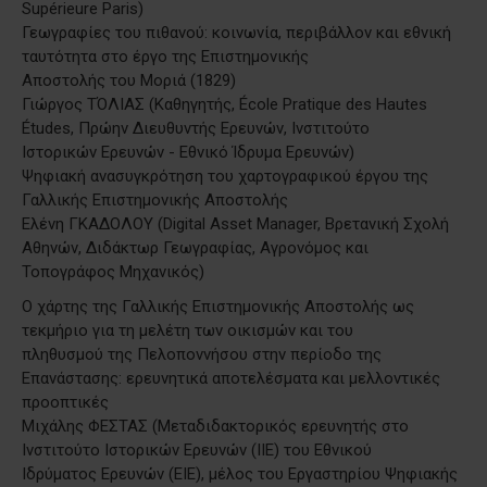
Supérieure Paris)
Γεωγραφίες του πιθανού: κοινωνία, περιβάλλον και εθνική
ταυτότητα στο έργο της Επιστημονικής
Αποστολής του Μοριά (1829)
Γιώργος ΤΌΛΙΑΣ (Καθηγητής, École Pratique des Hautes
Études, Πρώην Διευθυντής Ερευνών, Ινστιτούτο
Ιστορικών Ερευνών - Εθνικό Ίδρυμα Ερευνών)
Ψηφιακή ανασυγκρότηση του χαρτογραφικού έργου της
Γαλλικής Επιστημονικής Αποστολής
Ελένη ΓΚΑΔΟΛΟΥ (Digital Asset Manager, Βρετανική Σχολή
Αθηνών, Διδάκτωρ Γεωγραφίας, Αγρονόμος και
Τοπογράφος Μηχανικός)
Ο χάρτης της Γαλλικής Επιστημονικής Αποστολής ως
τεκμήριο για τη μελέτη των οικισμών και του
πληθυσμού της Πελοποννήσου στην περίοδο της
Επανάστασης: ερευνητικά αποτελέσματα και μελλοντικές
προοπτικές
Μιχάλης ΦΕΣΤΑΣ (Μεταδιδακτορικός ερευνητής στο
Ινστιτούτο Ιστορικών Ερευνών (ΙΙΕ) του Εθνικού
Ιδρύματος Ερευνών (EIE), μέλος του Εργαστηρίου Ψηφιακής