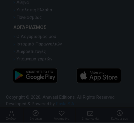
Αθήνα
Υπόλοιπη Ελλάδα
Παγκοσμίως
ΛΟΓΑΡΙΑΣΜΌΣ
Ο Λογαριασμός μου
Ιστορικό Παραγγελιών
Δωροεπιταγές
Υπόμνημα χαρτών
Copyright © 2020, Anavasi Editions, All Rights Reserved.
Developed & Powered by
Pavla S.A
Σύνδεση
Εγγραφή
Αγαπημένα
Επικοινωνία
Καλέστε μας