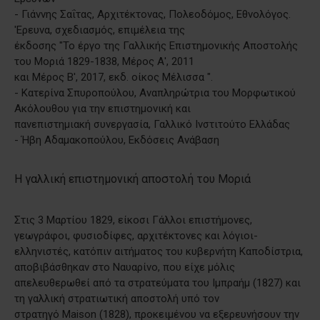
- Γιάννης Σαΐτας, Αρχιτέκτονας, Πολεοδόμος, Εθνολόγος.
'Ερευνα, σχεδιασμός, επιμέλεια της
έκδοσης "Το έργο της Γαλλικής Επιστημονικής Αποστολής
του Μοριά 1829-1838, Μέρος Α', 2011
και Μέρος Β', 2017, εκδ. οίκος Μέλισσα ".
- Κατερίνα Σπυροπούλου, Αναπληρώτρια του Μορφωτικού
Ακόλουθου για την επιστημονική και
πανεπιστημιακή συνεργασία, Γαλλικό Ινστιτούτο Ελλάδας
- Ήβη Αδαμακοπούλου, Εκδόσεις Ανάβαση
Η γαλλική επιστημονική αποστολή του Μοριά
Στις 3 Μαρτίου 1829, είκοσι Γάλλοι επιστήμονες,
γεωγράφοι, φυσιοδίφες, αρχιτέκτονες και λόγιοι-
ελληνιστές, κατόπιν αιτήματος του κυβερνήτη Καποδίστρια,
αποβιβάσθηκαν στο Ναυαρίνο, που είχε μόλις
απελευθερωθεί από τα στρατεύματα του Ιμπραήμ (1827) και
τη γαλλική στρατιωτική αποστολή υπό τον
στρατηγό Maison (1828), προκειμένου να εξερευνήσουν την