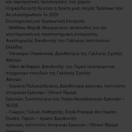
και περιηγητικές προσεγγίσεις του χώρου.
Η ημερίδα αυτή θα είναι η πρώτη μιας σειράς δράσεων που
θα ολοκληρωθούν το 2029.
Επιστημονική και Οργανωτική Επιτροπή
- Matthieu Abgrall, Μορφωτικός ακόλουθος για την
επιστημονική και πανεπιστημιακή συνεργασία,
Αναπληρωτής διευθυντής του Γαλλικού Ινστιτούτου
Ελλάδας
- Véronique Chankowski, Διευθύντρια της Γαλλικής Σχολής
Αθηνών
- Gilles de Rapper, Διευθυντής του Τομέα νεώτερων και
σύγχρονων σπουδών της Γαλλικής Σχολής
Αθηνών
- Ουρανία Πολυκανδριώτη, Διευθύντρια ερευνών, Ινστιτούτο
Ιστορικών Ερευνών / Εθνικό Ίδρυμα
Ερευνών, Συντονίστρια του Τομέα Νεοελληνικών Ερευνών –
ΙΙΕ/ΕΙΕ
- Γιώργος Τόλιας, Καθηγητής, École Pratique des Hautes
Études, Παρίσι – πρώην Διευθυντής
ερευνών, Ινστιτούτο Ιστορικών Ερευνών / Εθνικό Ίδρυμα
Ερευνών