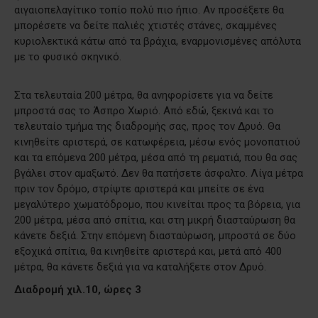
αιγαιοπελαγίτικο τοπίο πολύ πιο ήπιο. Αν προσέξετε θα
μπορέσετε να δείτε παλιές χτιστές στάνες, σκαμμένες
κυριολεκτικά κάτω από τα βράχια, εναρμονισμένες απόλυτα
με το φυσικό σκηνικό.
Στα τελευταία 200 μέτρα, θα ανηφορίσετε για να δείτε
μπροστά σας το Άσπρο Χωριό. Από εδώ, ξεκινά και το
τελευταίο τμήμα της διαδρομής σας, προς τον Δρυό. Θα
κινηθείτε αριστερά, σε κατωφέρεια, μέσω ενός μονοπατιού
και τα επόμενα 200 μέτρα, μέσα από τη ρεματιά, που θα σας
βγάλει στον αμαξωτό. Δεν θα πατήσετε άσφαλτο. Λίγα μέτρα
πριν τον δρόμο, στρίψτε αριστερά και μπείτε σε ένα
μεγαλύτερο χωματόδρομο, που κινείται προς τα βόρεια, για
200 μέτρα, μέσα από σπίτια, και στη μικρή διασταύρωση θα
κάνετε δεξιά. Στην επόμενη διασταύρωση, μπροστά σε δύο
εξοχικά σπίτια, θα κινηθείτε αριστερά και, μετά από 400
μέτρα, θα κάνετε δεξιά για να καταλήξετε στον Δρυό.
Διαδρομή χιλ.10, ώρες 3