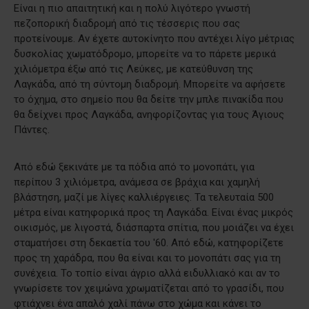
Είναι η πιο απαιτητική και η πολύ λιγότερο γνωστή
πεζοπορική διαδρομή από τις τέσσερις που σας
προτείνουμε. Αν έχετε αυτοκίνητο που αντέχει λίγο μέτριας
δυσκολίας χωματόδρομο, μπορείτε να το πάρετε μερικά
χιλιόμετρα έξω από τις Λεύκες, με κατεύθυνση της
Λαγκάδα, από τη σύντομη διαδρομή. Μπορείτε να αφήσετε
το όχημα, στο σημείο που θα δείτε την μπλε πινακίδα που
θα δείχνει προς Λαγκάδα, ανηφορίζοντας για τους Άγιους
Πάντες.
Από εδώ ξεκινάτε με τα πόδια από το μονοπάτι, για
περίπου 3 χιλιόμετρα, ανάμεσα σε βράχια και χαμηλή
βλάστηση, μαζί με λίγες καλλιέργειες. Τα τελευταία 500
μέτρα είναι κατηφορικά προς τη Λαγκάδα. Είναι ένας μικρός
οικισμός, με λιγοστά, διάσπαρτα σπίτια, που μοιάζει να έχει
σταματήσει στη δεκαετία του '60. Από εδώ, κατηφορίζετε
προς τη χαράδρα, που θα είναι και το μονοπάτι σας για τη
συνέχεια. Το τοπίο είναι άγριο αλλά ειδυλλιακό και αν το
γνωρίσετε τον χειμώνα χρωματίζεται από το γρασίδι, που
φτιάχνει ένα απαλό χαλί πάνω στο χώμα και κάνει το