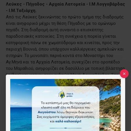
Λεύκες - Πήγαδος - Αρχαία Λατομεία - Ι.Μ Λογγοβάρδας
- Ι.Μ.Ταξιάρχη.
Από τις Λεύκες ξεκινώντας το πρώτο τμήμα της διαδρομής
είναι ανηφορικό μέχρι τη θέση Πήγαδος με το ομώνυμο
πηγάδι. Στη διαδρομή αυτή συναντά ο επισκέπτης
παραδοσιακές κατοικίες. Στη συνέχεια η πορεία γίνεται
κατηφορική πάνω σε χωματόδρομο και κινείται, προς την
περιοχή Βουνιά, όπου υπάρχουν καλλιέργειες αμπελιών και
σιτηρών. Το μονοπάτι περνά κοντά στο Μοναστήρι του
Αγ.Μηνά και τα Αρχαία Λατομεία, συνεχίζει στο οροπέδιο
του Μαραθιού, ανηφορίζει σε δασύλλιο με τοπική βλάστηση
(φίδες) και φτάνει στην ανδρώα Μονή Λογγοβάρδας. Στο
μοναστήρι αυτό ασκήτευσαν σπουδαίες μορφές της
ορθοδοξίας. Από εκεί το μονοπάτι οδηγεί στην Ιερά Μονή
του Ταξιάρχη.
Διαδρομή χιλ.8, ώρες 4
Λεύκες - Αγ. Κυριακή - Αγριλιές - Αυκουλάκι -
Αγ.Γεώργιος Λαγκάδας
Κινείστε νοτιοδυτικά από τους ανεμόμυλους στις Λεύκες