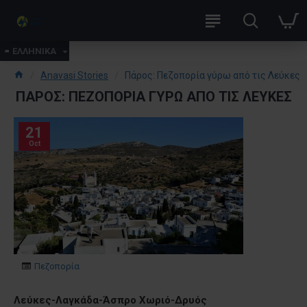
ΕΛΛΗΝΙΚΑ
Anavasi Stories
Πάρος: Πεζοπορία γύρω από τις Λεύκες
ΠΆΡΟΣ: ΠΕΖΟΠΟΡΊΑ ΓΎΡΩ ΑΠΌ ΤΙΣ ΛΕΎΚΕΣ
21
Oct
Πεζοπορία
Λεύκες-Λαγκάδα-Άσπρο Χωριό-Δρυός