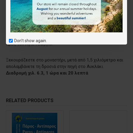
και μετά από 2,5 χιλιόμετρα, φτάνετε στο μοναστήρι της
Αγίας Κυριακής. Έχετε ήδη πάρει το μονοπάτι για το
Αυκουλάκι. Κινείστε ανηφορικά, στο μονοπάτι που πάει και
προς τη Λαγκάδα. Μετά από 3 χιλιόμετρα, στη διχάλα,
πηγαίνετε αριστερά. Το μονοπάτι γίνεται πιο δύσβατο,
ανηφορίζει για 300 μέτρα και, στη συνέχεια, κατεβαίνετε
Don't show again.
προς τον Άγιο Γεώργιο.
Ξεκουράζεστε στο μοναστήρι, μετά από 1,5 χιλιόμετρο και
απολαμβάνετε τη δροσιά στην πηγή στο Αυκλάκι.
Διαδρομή χιλ. 6.3, 1 ώρα και 20 λεπτά
RELATED PRODUCTS