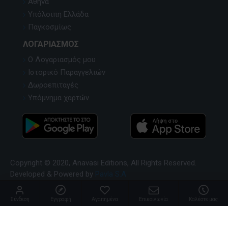
Αθήνα
Υπόλοιπη Ελλάδα
Παγκοσμίως
ΛΟΓΑΡΙΑΣΜΌΣ
Ο Λογαριασμός μου
Ιστορικό Παραγγελιών
Δωροεπιταγές
Υπόμνημα χαρτών
Copyright © 2020, Anavasi Editions, All Rights Reserved.
Developed & Powered by
Pavla S.A
Σύνδεση
Εγγραφή
Αγαπημένα
Επικοινωνία
Καλέστε μας