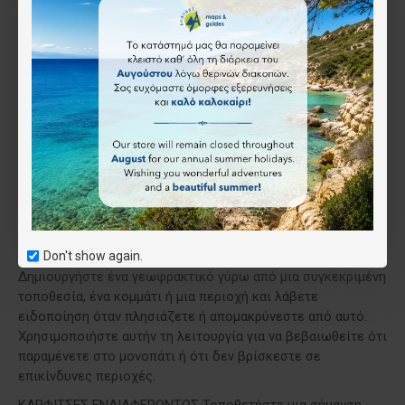
που σημαίνει ότι το GPS στην κινητή συσκευή σας μπορεί να
χρησιμοποιήσει την τοποθεσία σας για να σας εντοπίσει
στον χάρτη με μια μπλε κουκκίδα και η κουκκίδα σας
ακολουθεί καθώς προχωράτε.
ΒΡΕΙΤΕ ΤΙΣ ΣΥΝΤΟΝΙΣΜΕΣ ΣΑΣ Δείτε τις ακριβείς
συντεταγμένες GPS της τοποθεσίας σας ανά πάσα στιγμή,
ώστε να μπορείτε να αναφέρετε την τοποθεσία σας εάν
χρειάζεστε βοήθεια ή για να εντοπίσετε με ακρίβεια σημεία
ενδιαφέροντος. Μπορείτε επίσης να αναζητήσετε
συγκεκριμένες συντεταγμένες στο χάρτη και να κάνετε
εναλλαγή μεταξύ συστημάτων συντεταγμένων.
Don't show again.
ΜΕΙΝΕΤΕ ΜΕΣΑ Η ΕΚΤΟΣ ΤΟΥ "ΚΟΥΤΙΟΥ" ΧΑΡΤΟΓΡΑΦΗΣΗΣ
Δημιουργήστε ένα γεωφρακτικό γύρω από μια συγκεκριμένη
τοποθεσία, ένα κομμάτι ή μια περιοχή και λάβετε
ειδοποίηση όταν πλησιάζετε ή απομακρύνεστε από αυτό.
Χρησιμοποιήστε αυτήν τη λειτουργία για να βεβαιωθείτε ότι
παραμένετε στο μονοπάτι ή ότι δεν βρίσκεστε σε
επικίνδυνες περιοχές.
ΚΑΡΦΙΤΣΕΣ ΕΝΔΙΑΦΕΡΟΝΤΟΣ Τοποθετήστε μια σήμανση