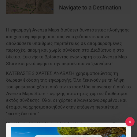
Η εφαρμογή Avenza Maps
διαθέτει δυνατότητες πλοήγησης
και χαρτογράφησης που σας
να σχεδιάσετε και να
απολαύσετε υπαίθριες περιπέτειες σε απομακρυσμένες
περιοχές, ακόμη και χωρίς σύνδεση στο Διαδίκτυο ή στο
δίκτυο. Ξεκινήστε βρίσκοντας έναν χάρτη στο Avenza Map
Store και μετά αφήστε την περιπέτεια να ξεκινήσει!
ΚΑΤΕΒΑΣΤΕ 3 ΧΑΡΤΕΣ ΑΝΑΒΑΣΗ
χρησιμοποιώντας τη
δωρεάν έκδοση της εφαρμογής.
Όλα ξεκινούν με τη λήψη
του ψηφιακού χάρτη από την ιστοσελίδα anavasi.gr ή από το
Avenza Maps Store - υψηλής ποιότητας χάρτες διαθέσιμοι
εκτός σύνδεσης. Όλοι οι χάρτες είναιγεωαναφερμένοι και
έτοιμοι να χρησιμοποιηθούν στην επόμενη περιπέτεια
"εκτός δικτύου".
ΒΡΕΙΤΕ ΤΗ ΘΕΣΗ ΣΑΣ ΣΤΟΝ ΧΑΡΤΗ Βρείτε την τοποθεσία
σας σε χάρτη ακόμη και χωρίς σύνδεση WiFi ή δικτύου. Οι
ψηφιακοί χάρτες Ανάβαση είναι γεωαναφερόμενοι, πράγμα