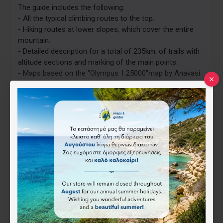
The guide includes the following:
- All the typical climbing routes to the top.
- Hiking routes at lower slopes, which cover the entire
mountain.
- Detailed description for a total of 235km. of trails with
altitude sections and marking of the main points.
- Maps based on the "Olympus 1:25000"map by Anavasi
publications.
- Practical tips for getting there and accommodation.
(From the publisher)
Χαρακτηριστικά
ISBN:
9789608868366
ΑΝΕΒΑΙΝΟΝΤΑΣ /
ANEVENONTAS
15.00€