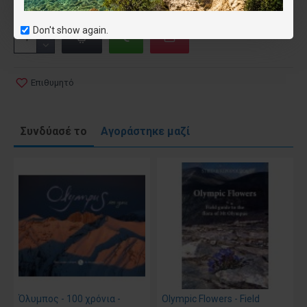
Don't show again.
Επιθυμητό
Συνδύασέ το
Αγοράστηκε μαζί
Όλυμπος - 100 χρόνια -
Olympic Flowers - Field