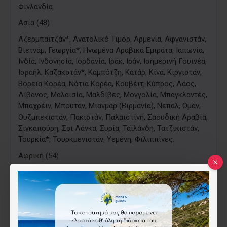
Φινλανδία.
Ασία (48)
​Αζερμπαϊτζάν*, Ανατολικό Τιμόρ, Αρμενία, Αφγανιστάν,
Βιετνάμ, Γεωργία*, Ηνωμένα Αραβικά Εμιράτα, Ιαπωνία,
Ινδία, Ινδονησία, Ιορδανία, Ιράκ, Ιράν, Ισημερινή Γουινέα,
Ισραήλ, Καζακστάν*, Καμπότζη, Κατάρ, Κίνα, Κιργιστάν,
Βόρεια Κορέα, Νότια Κορέα, Κουβέιτ, Κύπρος, Λάος,
Λίβανος, Μαλαισία, Μαλδίβες, Μογγολία, Μπαγκλαντές,
Μπαχρέιν, Μπουτάν, Μιανμάρ (Βιρμανία), Νεπάλ, Ομάν,
Ουζμπεκιστάν, Πακιστάν, Παλαιστίνη, Σαουδική Αραβία,
Σιγκαπούρη, Σρι Λάνκα, Συρία, Ταϊλάνδη, Τατζικιστάν,
Τουρκία*, Τουρκμενιστάν, Υεμένη, Φιλιππίνες.
​Αφρική (54)
​Αίγυπτος, Αιθιοπία, Αλγερία, Αγκόλα, Ακτή
Ελεφαντοστού, Γκάμπια, Γκαμπόν, Γκάνα, Γουινέα,
Γουινέα-Μπισάου, Ερυθραία, Ζάμπια, Ζιμπάμπουε,
Ισημερινή Γουινέα, Καμερούν, Κένυα, Κεντροαφρικανική
Δημοκρατία, Κομόρες, Κονγκό (Δημοκρατία), Κονγκό