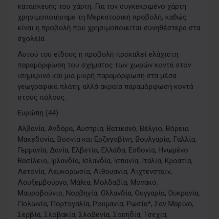
κατασκευής του χάρτη. Για τον συγκεκριμένο χάρτη
χρησιμοποιήσαμε τη Μερκατορική προβολή, καθώς
είναι η προβολή που χρησιμοποιείται συνηθέστερα στα
σχολεία.
Αυτού του είδους η προβολή προκαλεί ελάχιστη
παραμόρφωση του σχήματος των χωρών κοντά στον
ισημερινό και μια μικρή παραμόρφωση στα μέσα
γεωγραφικά πλάτη, αλλά ακραία παραμόρφωση κοντά
στους πόλους.
​Ευρώπη (44)
​Αλβανία, Ανδόρα, Αυστρία, Βατικανό, Βέλγιο, Βόρεια
Μακεδονία, Βοσνία και Ερζεγοβίνη, Βουλγαρία, Γαλλία,
Γερμανία, Δανία, Ελβετία, Ελλάδα, Εσθονία, Ηνωμένο
Βασίλειο, Ιρλανδία, Ισλανδία, Ισπανία, Ιταλία, Κροατία,
Λετονία, Λευκορωσία, Λιθουανία, Λιχτενστάιν,
Λουξεμβούργο, Μάλτα, Μολδαβία, Μονακό,
Μαυροβούνιο, Νορβηγία, Ολλανδία, Ουγγαρία, Ουκρανία,
Πολωνία, Πορτογαλία, Ρουμανία, Ρωσία*, Σαν Μαρίνο,
Σερβία, Σλοβακία, Σλοβενία, Σουηδία, Τσεχία,