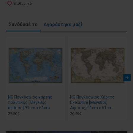
Επιθυμητό
Συνδύασέ το
Αγοράστηκε μαζί
NG Παγκόσμιος χάρτης
NG Παγκόσμιος Χάρτης
πολιτικός [Mέγεθος
Executive [Μέγεθος
αφίσας] 91cm x 61cm
Αφίσας] 91cm x 61cm
27.50€
26.50€