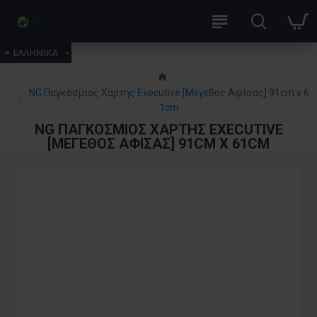
ΕΛΛΗΝΙΚΑ
NG Παγκόσμιος Χάρτης Executive [Μέγεθος Αφίσας] 91cm x 6
1cm
NG ΠΑΓΚΌΣΜΙΟΣ ΧΆΡΤΗΣ EXECUTIVE
[ΜΈΓΕΘΟΣ ΑΦΊΣΑΣ] 91CM X 61CM