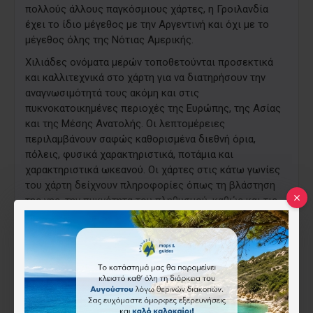
πολλούς άλλους παγκόσμιους χάρτες, η Γροιλανδία
έχει το ίδιο μέγεθος με την Αργεντινή και όχι με το
μέγεθος όλης της Νότιας Αμερικής.
Χιλιάδες ονόματα μερών τοποθετούνται προσεκτικά
και καλλιτεχνικά στο χάρτη για να διατηρήσουν την
αναγνωσιμότητά τους ακόμη και στις
πυκνοκατοικημένες περιοχές της Ευρώπης, της Ασίας
και της Μέσης Ανατολής. Οι λεπτομέρειες
περιλαμβάνουν σαφώς καθορισμένα διεθνή όρια,
πόλεις, φυσικά χαρακτηριστικά, ποτάμια και
χαρακτηριστικά ωκεανού. Οι χάρτες στις κάτω γωνίες
του χάρτη δείχνουν πληροφορίες όπως τη βλάστηση
της γης, την πυκνότητα του πληθυσμού, καθώς και τις
βόρειες και νότιες πολικές περιοχές.
Οι χάρτες με μέγεθος αφίσας κάνουν την τέλεια
προσθήκη σε οποιοδήποτε μέγεθος χώρου.