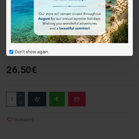
Χαρακτηριστικά
ISBN:
9781597752084
National
Geographic
Don't show again.
26.50€
Επιθυμητό