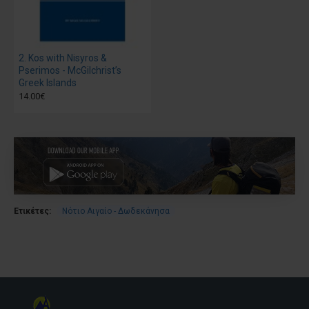
2. Kos with Nisyros &
Pserimos - McGilchrist’s
Greek Islands
14.00€
Ετικέτες:
Νότιο Αιγαίο - Δωδεκάνησα