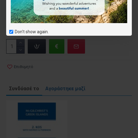
Τύπος
Έντυπος
Ψηφιακός (όχι για το app)
(-1.50€)
Don't show again.
Επιθυμητό
Συνδύασέ το
Αγοράστηκε μαζί