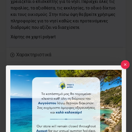
χρειάζεται ο επισκέπτης για το νησί. Περιέχει όλες τις
παραλίες, τα αξιοθέατα, τις εκκλησίες, το οδικό δίκτυο
και τους οικισμούς. Στην πίσω όψη θα βρείτε χρήσιμες
πληροφορίες για το νησί καθώς και προτεινόμενες
διαδρομές που αξίζει να διασχίσετε.
Χάρτης σε χαρτί polyart
Χαρακτηριστικά
Πληροφορίες για ψηφιακούς χάρτες
ISBN:
978-960-9412-82-7
Anavasi
6.50€