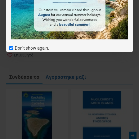
Έντυπος
Ψηφιακός (όχι για το app)
(-3.50€)
Don't show again.
Επιθυμητό
Συνδύασέ το
Αγοράστηκε μαζί