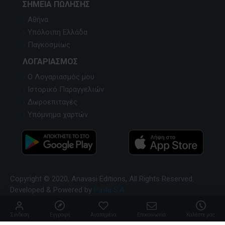
ΣΗΜΕΊΑ ΠΏΛΗΣΗΣ
Αθήνα
Υπόλοιπη Ελλάδα
Παγκοσμίως
ΛΟΓΑΡΙΑΣΜΌΣ
Ο Λογαριασμός μου
Ιστορικό Παραγγελιών
Δωροεπιταγές
Υπόμνημα χαρτών
Copyright © 2020, Anavasi Editions, All Rights Reserved.
Developed & Powered by
Pavla S.A
Σύνδεση
Εγγραφή
Αγαπημένα
Επικοινωνία
Καλέστε μας