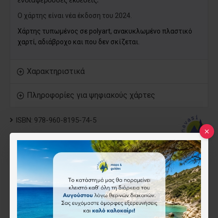
Ο χάρτης είναι νέα έκδοση του 2024.
Χάρτης τυπωμένος σε polyart, ανακυκλωμένο πλαστικό
χαρτί, αδιάβροχο και που δεν σκίζεται.
Χαρακτηριστικά
Πληροφορίες για ψηφιακούς χάρτες
ISBN:
978-960-8195-74-5
Anavasi
8.50€
Τύπος