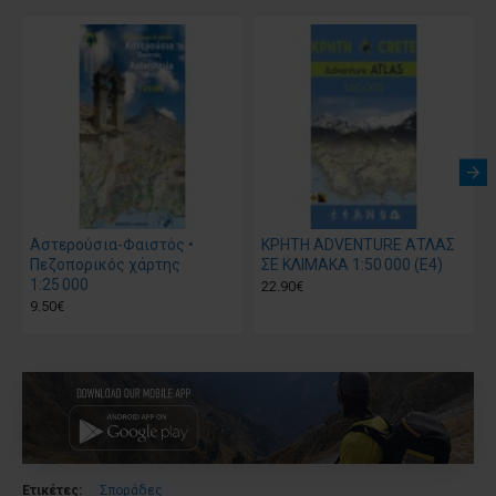
Αστερούσια-Φαιστός •
ΚΡΗΤΗ ADVENTURE ΑΤΛΑΣ
Πεζοπορικός χάρτης
ΣΕ ΚΛΙΜΑΚΑ 1:50 000 (Ε4)
1:25 000
22.90€
9.50€
Ετικέτες:
Σποράδες