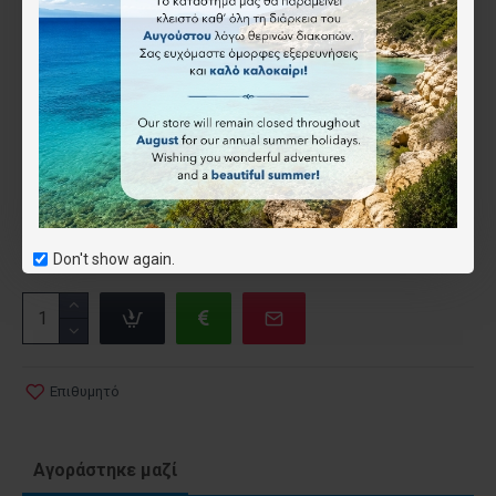
Anavasi
6.50€
Τύπος
Έντυπος
Ψηφιακός (όχι για το app)
(-1.50€)
Don't show again.
Επιθυμητό
Αγοράστηκε μαζί