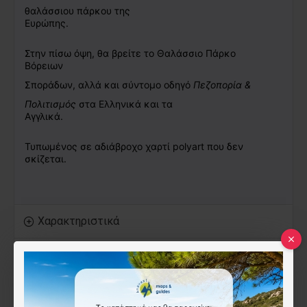
θαλάσσιου πάρκου της 
Ευρώπης. 
Στην πίσω όψη, θα βρείτε το Θαλάσσιο Πάρκο 
Βόρειων 
Σποράδων, αλλά και σύντομο οδηγό 
Πεζοπορία & 
Πολιτισμός 
στα Ελληνικά και τα 
Αγγλικά. 
Τυπωμένος σε αδιάβροχο χαρτί polyart που δεν 
σκίζεται.
Χαρακτηριστικά
Πληροφορίες για ψηφιακούς χάρτες
ISBN:
978-960-8195-28-8